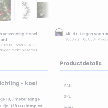
s verzending + snel
Altijd uit eigen voorr
verd
3000m2 - 60.000+ Produ
 EUR100,- naar NL & BE
 dagen recht op retour
Productdetails
chting - koel
EAN
SKU
ige
10,5 meter lange
t zijn
1128 LED lampjes
Merk