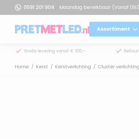
Ga naar de inhoud
0591 201 904
Maandag bereikbaar
(Vanaf 09.
Assortiment
Gratis levering vanaf € 100,-
Retour
Home
/
Kerst
/
Kerstverlichting
/
Cluster verlichtin