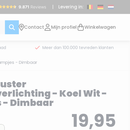
Levering in:
Contact
Mijn profiel
Winkelwagen
aad
Meer dan 100.000 tevreden klanten
 lampjes - Dimbaar
luster
rlichting - Koel Wit -
s - Dimbaar
19,95