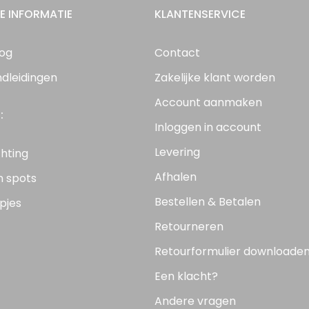
E INFORMATIE
KLANTENSERVICE
log
Contact
ndleidingen
Zakelijke klant worden
Account aanmaken
:
Inloggen in account
Levering
chting
Afhalen
n spots
Bestellen & Betalen
pjes
Retourneren
Retourformulier downloade
Een klacht?
Andere vragen