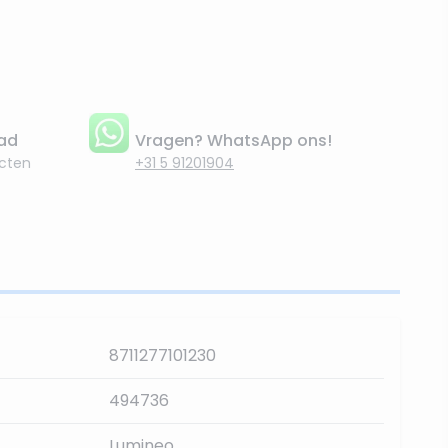
aad
Vragen? WhatsApp ons!
cten
+31 5 91201904
8711277101230
494736
Lumineo