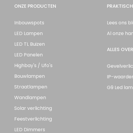
ONZE PRODUCTEN
PRAKTISCH
Inbouwspots
Lees ons b
LED Lampen
Al onze ha
LED TL Buizen
ALLES OVER
LED Panelen
Highbay's / Ufo's
Gevelverli
Bouwlampen
IP-waarde
Straatlampen
G9 Led lam
Wandlampen
Solar verlichting
Feestverlichting
LED Dimmers