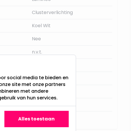
Clusterverlichting
Koel Wit
Nee
n.v.t.
8 uur aan 16 uur uit
or social media te bieden en
Nee
onze site met onze partners
ombineren met andere
Ja
gebruik van hun services.
F
 (uren)
7000
Alles toestaan