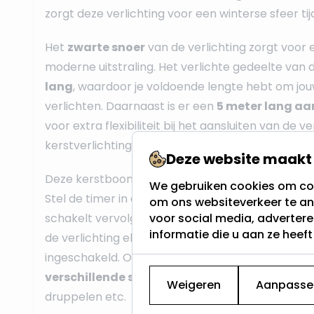
zorgt deze verlichting voor een winterse sfeer ti
Het
zwarte snoer
van de verlichting zorgt voor
moderne uitstraling. Het verlichte gedeelte van 
lang
, waardoor je voldoende lengte hebt om jo
verlichten. Daarnaast is er een
5 meter lang a
voor extra flexibiliteit bij het aansluiten van de ve
kerstverlichting heeft een lichtkleur
koel wit (4
Deze website maakt 
Deze kerstboomverlichting is voorzien van een 
We gebruiken cookies om con
Stel de timer in en de verlichting blijft automatis
om ons websiteverkeer te an
schakelt vervolgens 16 uur uit. Dit bespaart ener
voor social media, adverter
informatie die u aan ze heef
de verlichting elke avond op hetzelfde tijdstip 
ingeschakeld. Om het helemaal af te maken kun j
verschillende standen
laten branden, denk aan 
Weigeren
Aanpasse
druppelen etc.