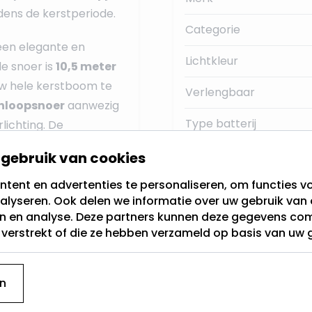
jdens de kerstperiode.
Categorie
 een elegante en
Lichtkleur
de snoer is
10,5 meter
uw hele kerstboom te
Verlengbaar
anloopsnoer
aanwezig
Type batterij
rlichting. De
000K)
.
Timer
gebruik van cookies
handige
timer functie
.
tent en advertenties te personaliseren, om functies vo
RGB
ch 8 uur lang aan en
alyseren. Ook delen we informatie over uw gebruik van 
gie en zorgt ervoor dat
en en analyse. Deze partners kunnen deze gegevens c
Knipperfunctie
t verstrekt of die ze hebben verzameld op basis van uw 
automatisch wordt
Energieverbruik
e de LEDjes in
8
knipperen, flikkeren,
gemiddelde levensduur
n