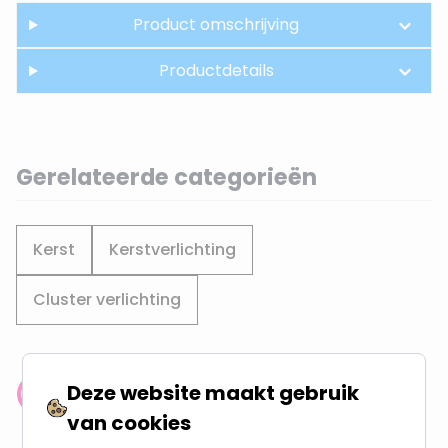
Product omschrijving
Productdetails
Gerelateerde categorieën
Kerst
Kerstverlichting
Cluster verlichting
Deze website maakt gebruik
Klantenbeoordeling: 9.4/10
van cookies
meer dan 100.000 klanten gingen u voor