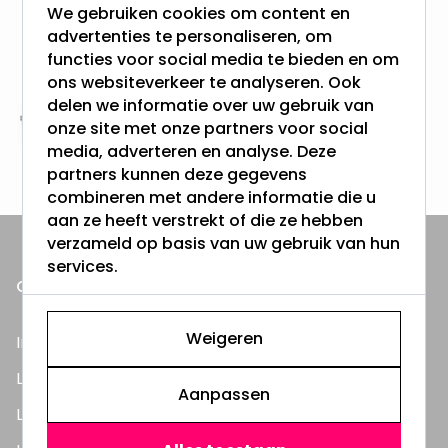
We gebruiken cookies om content en
Gratis verzending + snel geleverd
advertenties te personaliseren, om
Vanaf EUR100,- naar NL & BE
functies voor social media te bieden en om
& 100 dagen recht op retour
ons websiteverkeer te analyseren. Ook
delen we informatie over uw gebruik van
onze site met onze partners voor social
Altijd uit eigen voorraad
media, adverteren en analyse. Deze
3000m2 - 60.000+ Producten
partners kunnen deze gegevens
combineren met andere informatie die u
aan ze heeft verstrekt of die ze hebben
verzameld op basis van uw gebruik van hun
services.
ONZE PRODUCTEN
Weigeren
Inbouwspots
LED Lampen
Aanpassen
LED TL Buizen