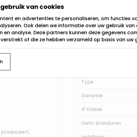
gebruik van cookies
Fitting
tent en advertenties te personaliseren, om functies vo
g genoemd. Dit is de
alyseren. Ook delen we informatie over uw gebruik van 
Lichtkleur
230Volt.
en en analyse. Deze partners kunnen deze gegevens c
t verstrekt of die ze hebben verzameld op basis van uw 
Dimbaar
 deze E27 LED
Merk
n
Lumen:
Type
Garantie
IP Klasse
Gem. branduren
n produceert,
Lichthoek