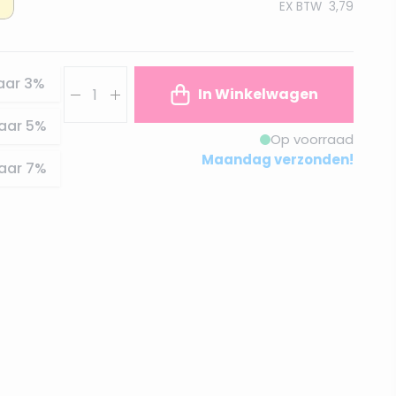
EX BTW
3,79
Aantal
aar
3
%
In Winkelwagen
aar
5
%
Op voorraad
Maandag verzonden!
aar
7
%