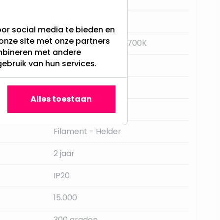
E27
or social media te bieden en
onze site met onze partners
Extra Warm Wit - 2700K
ombineren met andere
gebruik van hun services.
Ja, met dimmer
Integral
Alles toestaan
470LM
Filament - Helder
2 jaar
IP20
15.000
300 graden