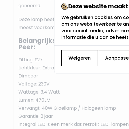
genoemd.
Deze website maakt 
We gebruiken cookies om con
Deze lamp heeft een E27 fitting, vaak dikke fittin
om ons websiteverkeer te an
meest voorkomende schroeffitting en werkt op 
voor social media, adverter
informatie die u aan ze heef
Belangrijkste eigenschappen van
Peer:
Weigeren
Aanpasse
Fitting: E27
Lichtkleur: Extra Warm Wit - 2700K
Dimbaar
Voltage: 230V
Wattage: 3.4 Watt
Lumen: 470LM
Vervangt: 40W Gloeilamp / Halogeen lamp
Garantie: 2 jaar
Integral LED is een merk dat retrofit LED-lampe