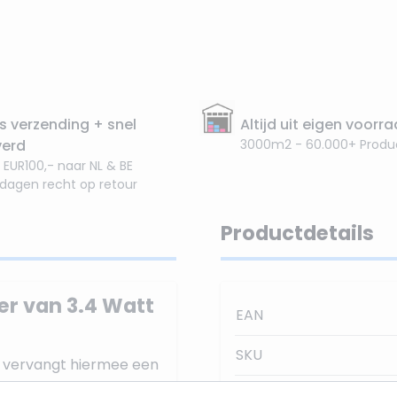
s verzending + snel
Altijd uit eigen voorr
verd
3000m2 - 60.000+ Produ
 EUR100,- naar NL & BE
 dagen recht op retour
Productdetails
er van 3.4 Watt
EAN
SKU
n vervangt hiermee een
ook wel 2700Kelvin
Stralingshoek