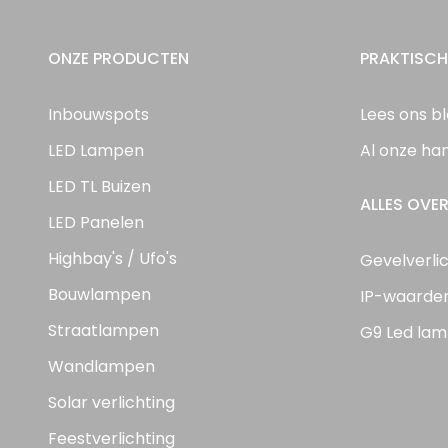
ONZE PRODUCTEN
PRAKTISCH
Inbouwspots
Lees ons b
LED Lampen
Al onze ha
LED TL Buizen
ALLES OVER
LED Panelen
Highbay's / Ufo's
Gevelverli
Bouwlampen
IP-waarde
Straatlampen
G9 Led lam
Wandlampen
Solar verlichting
Feestverlichting