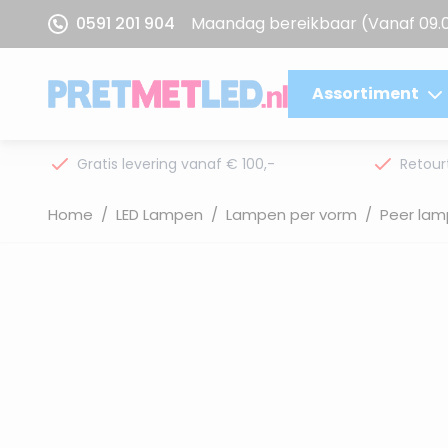
Ga naar de inhoud
0591 201 904
Maandag bereikbaar
(Vanaf 09.
Assortiment
Gratis levering vanaf € 100,-
Retour
Home
/
LED Lampen
/
Lampen per vorm
/
Peer lam