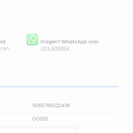
aad
Vragen? WhatsApp ons!
cten
+31 5 91201904
5055788222439
DC052
300