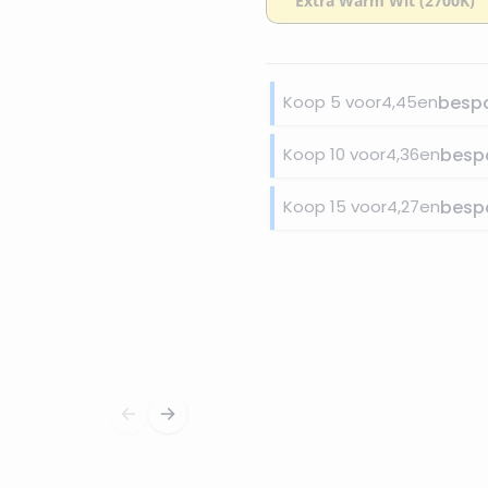
Koop 5 voor
4,45
en
besp
Koop 10 voor
4,36
en
besp
Koop 15 voor
4,27
en
besp