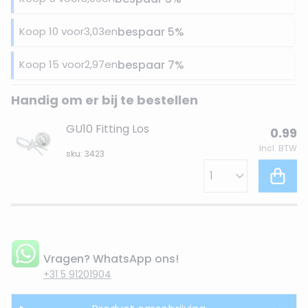
Koop 10 voor
3,03
en
bespaar
5
%
Koop 15 voor
2,97
en
bespaar
7
%
Handig om er bij te bestellen
GU10 Fitting Los
0.99
Incl. BTW
sku: 3423
Vragen? WhatsApp ons!
+31 5 91201904