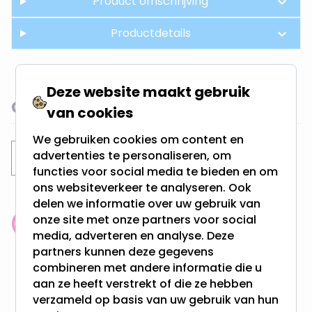
Product omschrijving
Productdetails
Deze website maakt gebruik
Gerelateerde categorieën
van cookies
We gebruiken cookies om content en
advertenties te personaliseren, om
LED Lampen
GU10 LED Spots
functies voor social media te bieden en om
ons websiteverkeer te analyseren. Ook
delen we informatie over uw gebruik van
onze site met onze partners voor social
Klantenbeoordeling: 9.4/10
media, adverteren en analyse. Deze
meer dan 100.000 klanten gingen u voor
partners kunnen deze gegevens
combineren met andere informatie die u
aan ze heeft verstrekt of die ze hebben
Gratis verzending + snel geleverd
verzameld op basis van uw gebruik van hun
Vanaf EUR100,- naar NL & BE