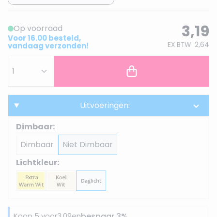
3,19
Op voorraad
Voor 16.00 besteld,
EX BTW
2,64
vandaag verzonden!
Uitvoeringen:
Dimbaar:
Dimbaar
Niet Dimbaar
Lichtkleur:
Koop 5 voor
3,09
en
bespaar
3
%