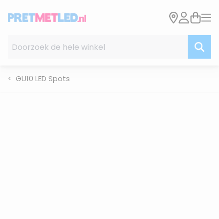
Ga naar de inhoud
Doorzoek de hele winkel
GU10 LED Spots