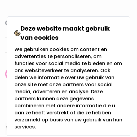
Gerelateerde categorieën
Deze website maakt gebruik
van cookies
LED Lampen
GU10 LED Spots
We gebruiken cookies om content en
advertenties te personaliseren, om
functies voor social media te bieden en om
ons websiteverkeer te analyseren. Ook
Klantenbeoordeling: 9.4/10
delen we informatie over uw gebruik van
meer dan 100.000 klanten gingen u voor
onze site met onze partners voor social
media, adverteren en analyse. Deze
partners kunnen deze gegevens
Gratis verzending + snel geleverd
combineren met andere informatie die u
Vanaf EUR100,- naar NL & BE
aan ze heeft verstrekt of die ze hebben
& 100 dagen recht op retour
verzameld op basis van uw gebruik van hun
services.
Altijd uit eigen voorraad