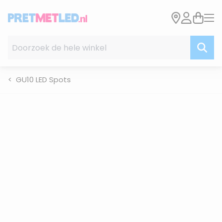
Ga naar de inhoud
Doorzoek de hele winkel
GU10 LED Spots