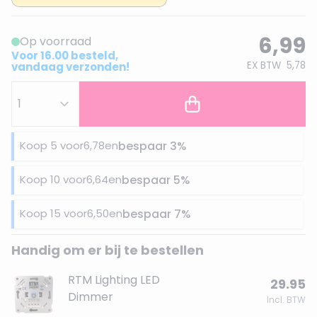
6,99
Op voorraad
Voor 16.00 besteld,
EX BTW
5,78
vandaag verzonden!
Koop 5 voor
6,78
en
bespaar
3
%
Koop 10 voor
6,64
en
bespaar
5
%
Koop 15 voor
6,50
en
bespaar
7
%
Handig om er bij te bestellen
RTM Lighting LED
29.95
Dimmer
Incl. BTW