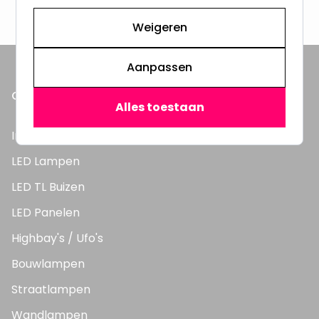
3000m2 - 60.000+ Producten
Weigeren
Aanpassen
ONZE PRODUCTEN
Alles toestaan
Inbouwspots
LED Lampen
LED TL Buizen
LED Panelen
Highbay's / Ufo's
Bouwlampen
Straatlampen
Wandlampen