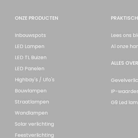
ONZE PRODUCTEN
PRAKTISCH
Inbouwspots
Lees ons b
LED Lampen
Al onze ha
LED TL Buizen
ALLES OVER
LED Panelen
Highbay's / Ufo's
Gevelverli
Bouwlampen
IP-waarde
Straatlampen
G9 Led lam
Wandlampen
Solar verlichting
Feestverlichting