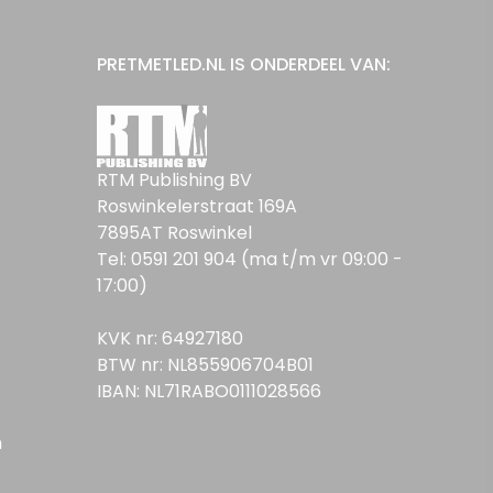
PRETMETLED.NL IS ONDERDEEL VAN:
RTM Publishing BV
Roswinkelerstraat 169A
7895AT Roswinkel
Tel: 0591 201 904 (ma t/m vr 09:00 -
17:00)
KVK nr: 64927180
BTW nr: NL855906704B01
IBAN: NL71RABO0111028566
n