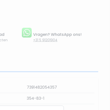
aad
Vragen? WhatsApp ons!
cten
+31 5 91201904
7391482054357
354-83-1
36