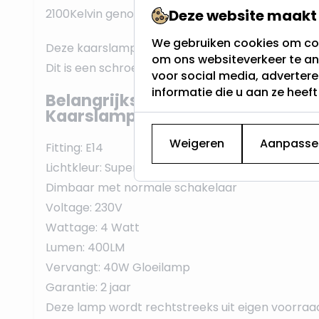
2100Kelvin genoemd.
Deze website maakt 
We gebruiken cookies om con
Deze kaarslamp heeft een E14 fitting, vaak een k
om ons websiteverkeer te an
Dit is een schroeffitting die standaard werkt op 2
voor social media, adverter
informatie die u aan ze heef
Belangrijkste eigenschappen van
Kaarslamp:
Weigeren
Aanpasse
Fitting: E14
Lichtkleur: Super Warm Wit <2200K
Dimbaar met normale schakelaar
Voltage: 230V
Wattage: 4 Watt
Lumen: 400LM
Vervangt: 40W Gloeilamp
Garantie: 2 jaar
Deze lamp wordt rechtstreeks uit eigen voorraa