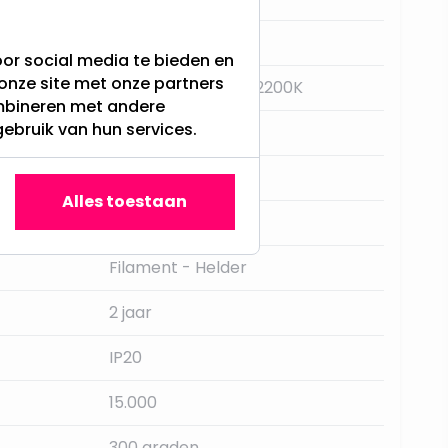
E14
or social media te bieden en
onze site met onze partners
Super Warm Wit - 2200K
ombineren met andere
gebruik van hun services.
Ja, met schakelaar
Star Trading
Alles toestaan
400LM
Filament - Helder
2 jaar
IP20
15.000
300 graden