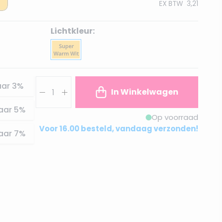
EX BTW
3,21
Lichtkleur:
Aantal
aar
3
%
In Winkelwagen
aar
5
%
Op voorraad
Voor 16.00 besteld, vandaag verzonden!
aar
7
%