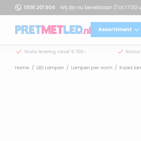
Ga naar de inhoud
0591 201 904
Wij zijn nu bereikbaar
(Tot 17.00 
Assortiment
Gratis levering vanaf € 100,-
Retour
Home
/
LED Lampen
/
Lampen per vorm
/
Kaars l