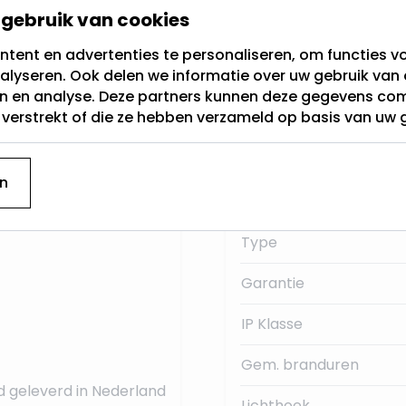
gebruik van cookies
Fitting
tent en advertenties te personaliseren, om functies vo
leine fitting genoemd.
alyseren. Ook delen we informatie over uw gebruik van 
Lichtkleur
30Volt.
en en analyse. Deze partners kunnen deze gegevens c
t verstrekt of die ze hebben verzameld op basis van uw 
Dimbaar
 deze E14 LED
Merk
n
Lumen:
Type
Garantie
IP Klasse
Gem. branduren
d geleverd in Nederland
Lichthoek