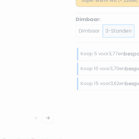
Dimbaar:
Dimbaar
3-Standen
Koop 5 voor
3,77
en
besp
Koop 10 voor
3,70
en
besp
Koop 15 voor
3,62
en
besp