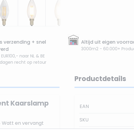
s verzending + snel
Altijd uit eigen voorr
verd
3000m2 - 60.000+ Produ
 EUR100,- naar NL & BE
 dagen recht op retour
Productdetails
ment Kaarslamp
EAN
SKU
4 Watt en vervangt
er Warm Wit, ook wel
Stralingshoek