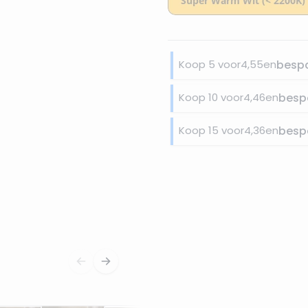
Koop 5 voor
4,55
en
besp
Koop 10 voor
4,46
en
besp
Koop 15 voor
4,36
en
besp