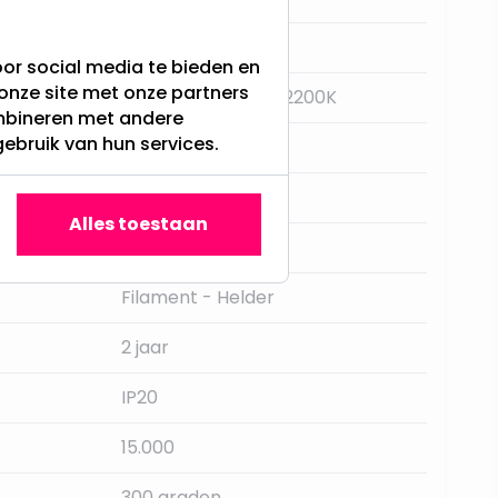
E27
or social media te bieden en
onze site met onze partners
Super Warm Wit - 2200K
ombineren met andere
gebruik van hun services.
Ja, met schakelaar
Star Trading
Alles toestaan
700LM
Filament - Helder
2 jaar
IP20
15.000
300 graden