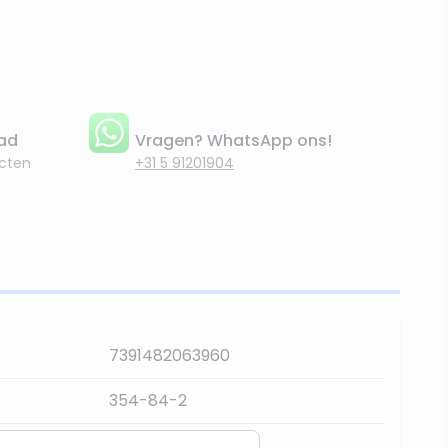
aad
Vragen? WhatsApp ons!
cten
+31 5 91201904
7391482063960
354-84-2
36