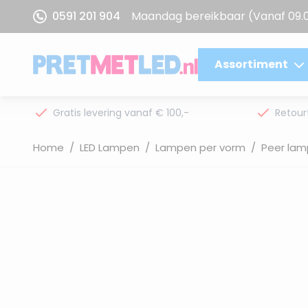
Ga naar de inhoud
0591 201 904
Maandag bereikbaar
(Vanaf 09.
Assortiment
Gratis levering vanaf € 100,-
Retour
Home
/
LED Lampen
/
Lampen per vorm
/
Peer lam