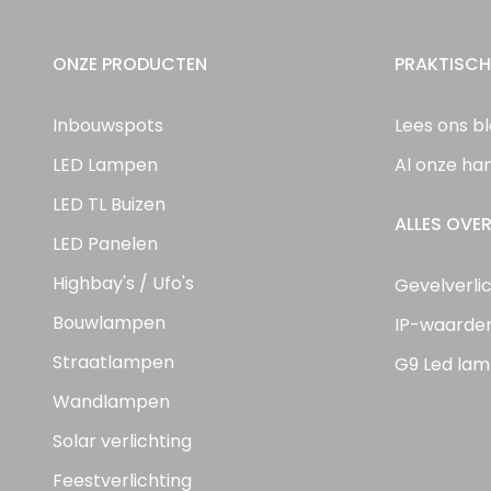
ONZE PRODUCTEN
PRAKTISCH
Inbouwspots
Lees ons b
LED Lampen
Al onze ha
LED TL Buizen
ALLES OVER
LED Panelen
Highbay's / Ufo's
Gevelverli
Bouwlampen
IP-waarde
Straatlampen
G9 Led lam
Wandlampen
Solar verlichting
Feestverlichting