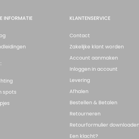
E INFORMATIE
KLANTENSERVICE
log
Contact
ndleidingen
Zakelijke klant worden
Account aanmaken
:
Inloggen in account
Levering
chting
Afhalen
n spots
Bestellen & Betalen
pjes
Retourneren
Retourformulier downloade
Een klacht?