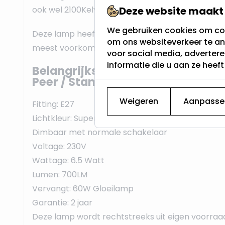
ook wel 2100Kelvin genoemd.
Deze website maakt 
We gebruiken cookies om con
Deze lamp heeft een E27 fitting, vaak dikke fittin
om ons websiteverkeer te an
meest voorkomende schroeffitting en werkt op 
voor social media, adverter
informatie die u aan ze heef
Belangrijkste eigenschappen van
Peer / Standaard lamp:
Weigeren
Aanpasse
Fitting: E27
Lichtkleur: Super Warm Wit - 2200K
Dimbaar met normale schakelaar
Voltage: 230V
Wattage: 6.5 Watt
Lumen: 700LM
Vervangt: 60W Gloeilamp
Garantie: 2 jaar
Deze lamp wordt rechtstreeks uit eigen voorraa