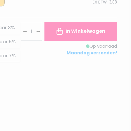
EX BTW
3,88
Aantal
aar
3
%
In Winkelwagen
aar
5
%
Op voorraad
Maandag verzonden!
aar
7
%