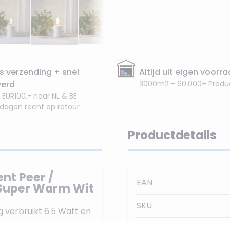
s verzending + snel
Altijd uit eigen voorr
verd
3000m2 - 60.000+ Produ
 EUR100,- naar NL & BE
 dagen recht op retour
Productdetails
nt Peer /
EAN
 Super Warm Wit
SKU
 verbruikt 6.5 Watt en
eur is Super Warm Wit,
Stralingshoek