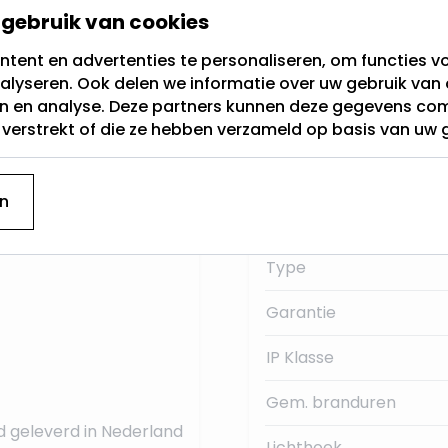
gebruik van cookies
Fitting
tent en advertenties te personaliseren, om functies vo
g genoemd. Dit is de
alyseren. Ook delen we informatie over uw gebruik van 
Lichtkleur
230Volt.
en en analyse. Deze partners kunnen deze gegevens c
t verstrekt of die ze hebben verzameld op basis van uw 
Dimbaar
 deze E27 LED
Merk
n
Lumen:
Type
Garantie
IP Klasse
Gem. branduren
d geleverd in Nederland
Lichthoek