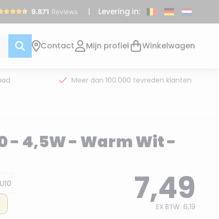
Levering in:
Contact
Mijn profiel
Winkelwagen
aad
Meer dan 100.000 tevreden klanten
10 - 4,5W - Warm Wit -
7,49
EX BTW
6,19