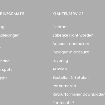
E INFORMATIE
KLANTENSERVICE
log
Contact
ndleidingen
Zakelijke klant worden
Account aanmaken
:
Inloggen in account
Levering
chting
Afhalen
n spots
Bestellen & Betalen
pjes
Retourneren
Retourformulier downloade
Een klacht?