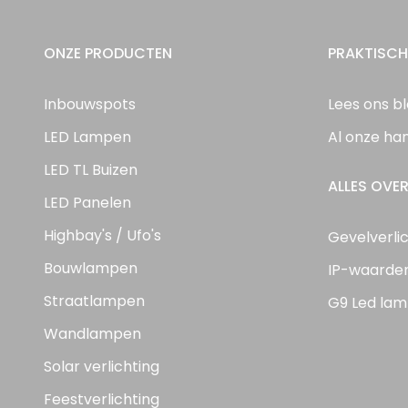
ONZE PRODUCTEN
PRAKTISCH
Inbouwspots
Lees ons b
LED Lampen
Al onze ha
LED TL Buizen
ALLES OVER
LED Panelen
Highbay's / Ufo's
Gevelverli
Bouwlampen
IP-waarde
Straatlampen
G9 Led lam
Wandlampen
Solar verlichting
Feestverlichting