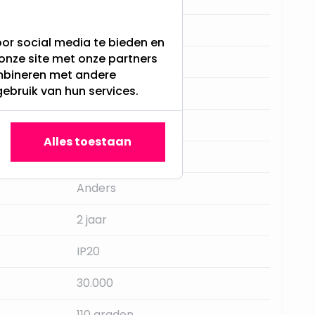
GU10
or social media te bieden en
onze site met onze partners
Warm Wit - 3000K
ombineren met andere
gebruik van hun services.
Nee
V-Tac
Alles toestaan
400LM
Anders
2 jaar
IP20
30.000
110 graden