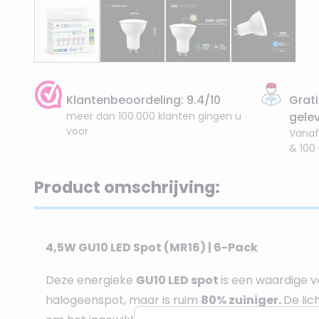
Klantenbeoordeling: 9.4/10
Grati
meer dan 100.000 klanten gingen u
gele
voor
Vanaf
& 100
Product omschrijving:
4,5W GU10 LED Spot (MR16) | 6-Pack
Deze energieke
GU10 LED spot
is een waardige 
halogeenspot, maar is ruim
80% zuiniger.
De lic