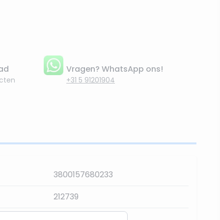
aad
Vragen? WhatsApp ons!
cten
+31 5 91201904
3800157680233
212739
200