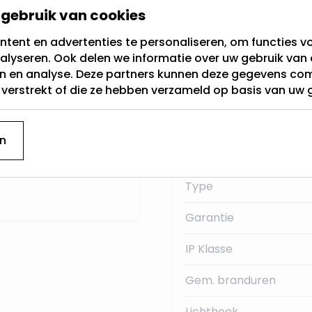
gebruik van cookies
Fitting
ting.
De spots in deze
tent en advertenties te personaliseren, om functies vo
en lengte van 58 mm.
alyseren. Ook delen we informatie over uw gebruik van 
Lichtkleur
en en analyse. Deze partners kunnen deze gegevens c
ons
op voorraad
.
t verstrekt of die ze hebben verzameld op basis van uw 
Dimbaar
uct
dezelfde
dag nog
Merk
robleem, terug sturen
n
or een ander model of
Lumen:
unnen we het niet
Type
Garantie
IP Klasse
Gem. branduren
Lichthoek