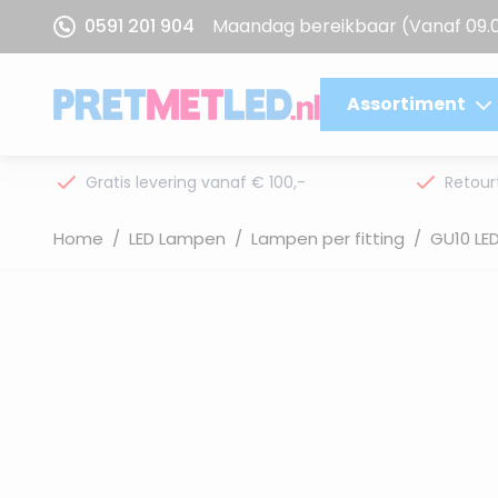
Ga naar de inhoud
0591 201 904
Maandag bereikbaar
(Vanaf 09.
Assortiment
Gratis levering vanaf € 100,-
Retour
Home
/
LED Lampen
/
Lampen per fitting
/
GU10 LE