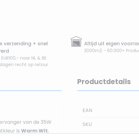
s verzending + snel
Altijd uit eigen voorr
verd
3000m2 - 60.000+ Produ
 EUR100,- naar NL & BE
 dagen recht op retour
Productdetails
EAN
vervanger van de 35W
SKU
htkleur is
Warm Wit
,
Stralingshoek