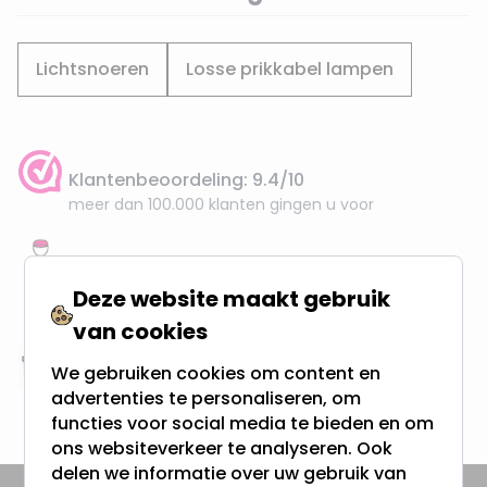
Lichtsnoeren
Losse prikkabel lampen
Klantenbeoordeling: 9.4/10
meer dan 100.000 klanten gingen u voor
Gratis verzending + snel geleverd
Vanaf EUR100,- naar NL & BE
Deze website maakt gebruik
& 100 dagen recht op retour
van cookies
We gebruiken cookies om content en
Altijd uit eigen voorraad
advertenties te personaliseren, om
3000m2 - 60.000+ Producten
functies voor social media te bieden en om
ons websiteverkeer te analyseren. Ook
delen we informatie over uw gebruik van