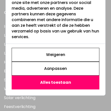
onze site met onze partners voor social
media, adverteren en analyse. Deze
ONZE PRODUCTEN
partners kunnen deze gegevens
combineren met andere informatie die u
aan ze heeft verstrekt of die ze hebben
Inbouwspots
verzameld op basis van uw gebruik van hun
LED Lampen
services.
LED TL Buizen
LED Panelen
Weigeren
Highbay's / Ufo's
Aanpassen
Bouwlampen
Straatlampen
Alles toestaan
Wandlampen
Solar verlichting
Feestverlichting