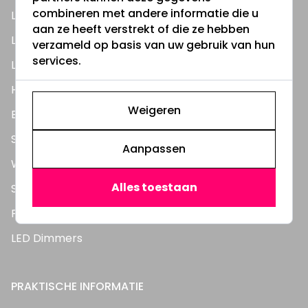
combineren met andere informatie die u
LED Lampen
aan ze heeft verstrekt of die ze hebben
LED TL Buizen
verzameld op basis van uw gebruik van hun
services.
LED Panelen
Highbay's / Ufo's
Weigeren
Bouwlampen
Straatlampen
Aanpassen
Wandlampen
Alles toestaan
Solar verlichting
Feestverlichting
LED Dimmers
PRAKTISCHE INFORMATIE