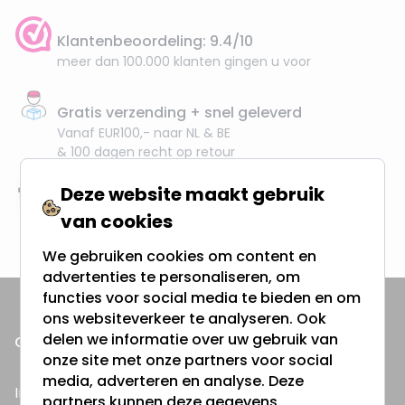
Klantenbeoordeling: 9.4/10
meer dan 100.000 klanten gingen u voor
Gratis verzending + snel geleverd
Vanaf EUR100,- naar NL & BE
& 100 dagen recht op retour
Deze website maakt gebruik
Altijd uit eigen voorraad
van cookies
3000m2 - 60.000+ Producten
We gebruiken cookies om content en
advertenties te personaliseren, om
functies voor social media te bieden en om
ons websiteverkeer te analyseren. Ook
delen we informatie over uw gebruik van
ONZE PRODUCTEN
onze site met onze partners voor social
media, adverteren en analyse. Deze
Inbouwspots
partners kunnen deze gegevens