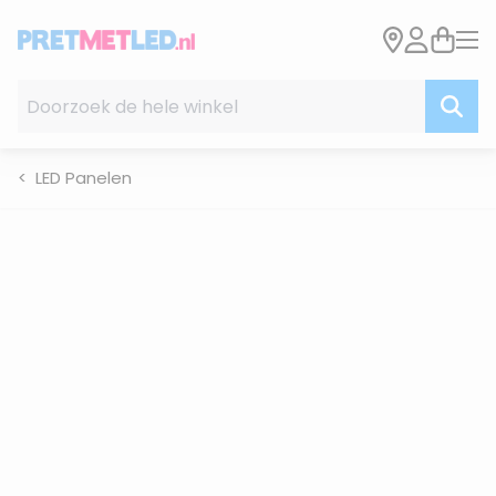
Ga naar de inhoud
Doorzoek de hele winkel
LED Panelen