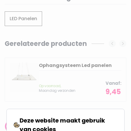
LED Panelen
Gerelateerde producten
Navigating through the elements of the carousel is possi
Press to skip carousel
Ophangsysteem Led panelen
Vanaf
Op voorraad,
9,45
Maandag verzonden
Deze website maakt gebruik
van cookies
Klantenbeoordeling: 9.4/10