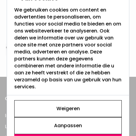
meer dan 100.000 klanten gingen u voor
We gebruiken cookies om content en
advertenties te personaliseren, om
Gratis verzending + snel geleverd
functies voor social media te bieden en om
Vanaf EUR100,- naar NL & BE
ons websiteverkeer te analyseren. Ook
& 100 dagen recht op retour
delen we informatie over uw gebruik van
onze site met onze partners voor social
media, adverteren en analyse. Deze
Altijd uit eigen voorraad
partners kunnen deze gegevens
3000m2 - 60.000+ Producten
combineren met andere informatie die u
aan ze heeft verstrekt of die ze hebben
verzameld op basis van uw gebruik van hun
services.
ONZE PRODUCTEN
Weigeren
Inbouwspots
Aanpassen
LED Lampen