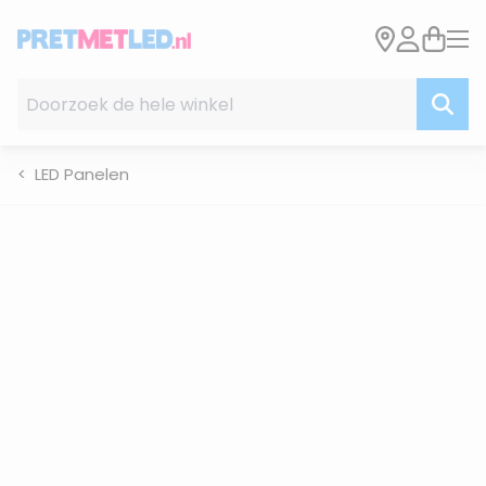
Ga naar de inhoud
Doorzoek de hele winkel
LED Panelen