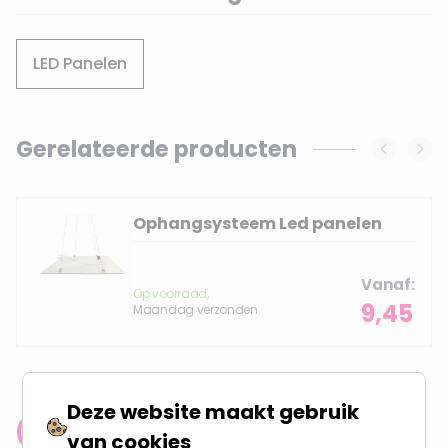
LED Panelen
Gerelateerde producten
Navigating through the elements of the carousel is possi
Press to skip carousel
Ophangsysteem Led panelen
Vanaf
Op voorraad,
9,45
Maandag verzonden
Deze website maakt gebruik
van cookies
Klantenbeoordeling: 9.4/10