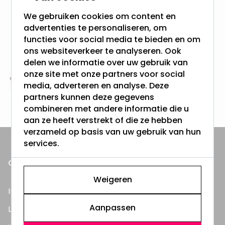
meer dan 100.000 klanten gingen u voor
We gebruiken cookies om content en
advertenties te personaliseren, om
Gratis verzending + snel geleverd
functies voor social media te bieden en om
Vanaf EUR100,- naar NL & BE
ons websiteverkeer te analyseren. Ook
& 100 dagen recht op retour
delen we informatie over uw gebruik van
onze site met onze partners voor social
media, adverteren en analyse. Deze
Altijd uit eigen voorraad
partners kunnen deze gegevens
3000m2 - 60.000+ Producten
combineren met andere informatie die u
aan ze heeft verstrekt of die ze hebben
verzameld op basis van uw gebruik van hun
services.
ONZE PRODUCTEN
Weigeren
Inbouwspots
Aanpassen
LED Lampen