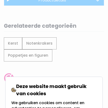
Productdetails
Gerelateerde categorieën
Kerst
Notenkrakers
Poppetjes en figuren
Klantenbeoordeling: 9.4/10
Deze website maakt gebruik
meer dan 100.000 klanten gingen u voor
van cookies
Gratis verzending + snel geleverd
We gebruiken cookies om content en
Vanaf EUR100,- naar NL & BE