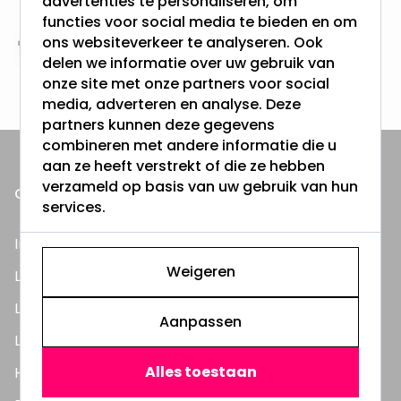
advertenties te personaliseren, om
& 100 dagen recht op retour
functies voor social media te bieden en om
ons websiteverkeer te analyseren. Ook
Altijd uit eigen voorraad
delen we informatie over uw gebruik van
3000m2 - 60.000+ Producten
onze site met onze partners voor social
media, adverteren en analyse. Deze
partners kunnen deze gegevens
combineren met andere informatie die u
aan ze heeft verstrekt of die ze hebben
verzameld op basis van uw gebruik van hun
ONZE PRODUCTEN
services.
Inbouwspots
Weigeren
LED Lampen
LED TL Buizen
Aanpassen
LED Panelen
Alles toestaan
Highbay's / Ufo's