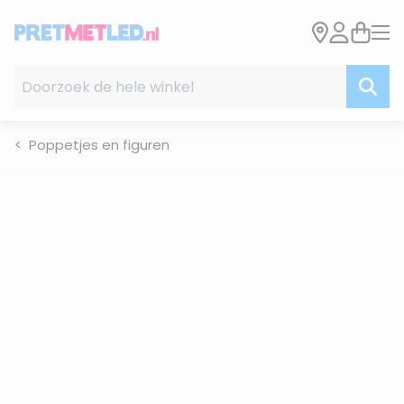
Ga naar de inhoud
Doorzoek de hele winkel
Poppetjes en figuren