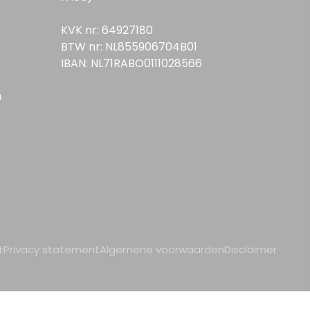
KVK nr: 64927180
BTW nr: NL855906704B01
IBAN: NL71RABO0111028566
n
t
Privacy statement
Algemene voorwaarden
Disclaimer