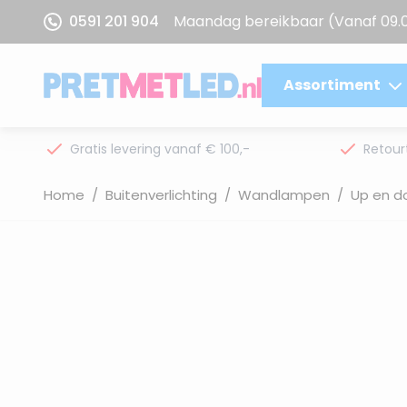
Ga naar de inhoud
0591 201 904
Maandag bereikbaar
(Vanaf 09.
Assortiment
Gratis levering vanaf € 100,-
Retour
Home
/
Buitenverlichting
/
Wandlampen
/
Up en 