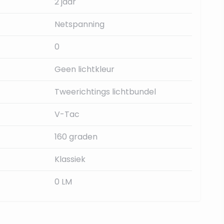
2 jaar
Netspanning
0
Geen lichtkleur
Tweerichtings lichtbundel
V-Tac
160 graden
Klassiek
0 LM