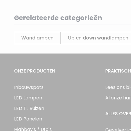
Gerelateerde categorieën
Wandlampen
Up en down wandlampen
ONZE PRODUCTEN
PRAKTISCH
Inbouwspots
Lees ons b
LED Lampen
Al onze ha
LED TL Buizen
ALLES OVER
LED Panelen
Highbay's / Ufo's
Gevelverli