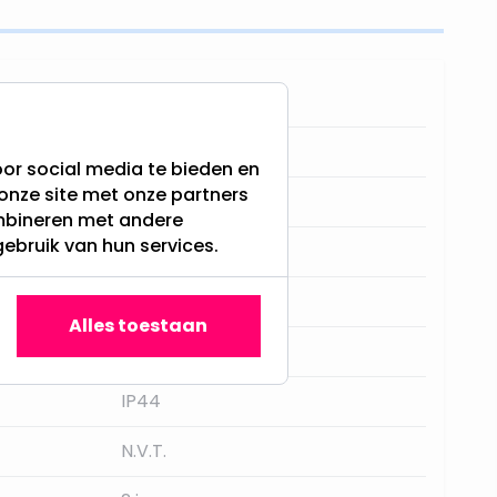
7504
3800157617635
or social media te bieden en
onze site met onze partners
Nikkel / mat
ombineren met andere
gebruik van hun services.
Nee
RVS
Alles toestaan
GU10
IP44
N.V.T.