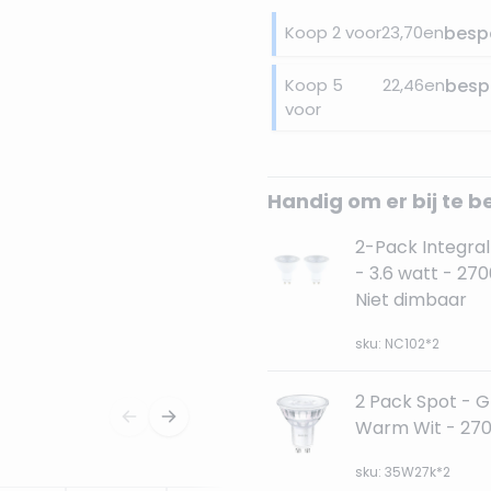
Koop 2 voor
23,70
en
besp
Koop 5
22,46
en
besp
voor
Handig om er bij te b
2-Pack Integral
- 3.6 watt - 27
Niet dimbaar
sku: NC102*2
2 Pack Spot - G
Warm Wit - 27
sku: 35W27k*2