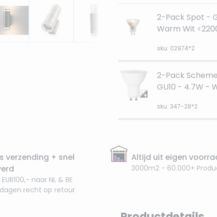
2-Pack Spot - G
Warm Wit <220
sku: 02974*2
2-Pack Schemer
GU10 - 4.7W - 
sku: 347-28*2
s verzending + snel
Altijd uit eigen voorr
verd
3000m2 - 60.000+ Produ
 EUR100,- naar NL & BE
 dagen recht op retour
Productdetails