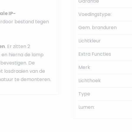
Garantie
le IP-
Voedingstype:
ierdoor bestand tegen
Gem. branduren
Lichtkleur
en
. Er zitten 2
Extra Functies
n en hierna de lamp
 bevestigen. De
Merk
t losdraaien van de
rmatuur te demonteren.
Lichthoek
Type
Lumen: