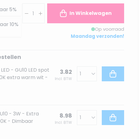
Aantal
aar
5
%
In Winkelwagen
aar
10
%
Op voorraad
Maandag verzonden!
estellen
 LED - GU10 LED spot
3.82
00K extra warm wit -
Incl. BTW
U10 - 3W - Extra
8.98
00K - Dimbaar
Incl. BTW