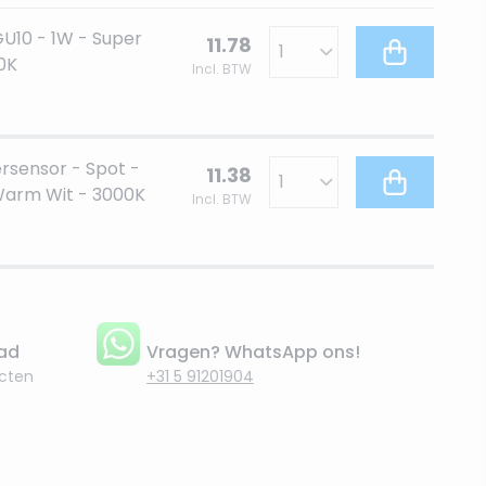
U10 - 1W - Super
11.78
0K
Incl. BTW
sensor - Spot -
11.38
Warm Wit - 3000K
Incl. BTW
aad
Vragen? WhatsApp ons!
cten
+31 5 91201904