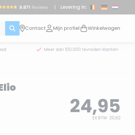
Levering in:
Contact
Mijn profiel
Winkelwagen
aad
Meer dan 100.000 tevreden klanten
lio
24,95
EX BTW
20,62