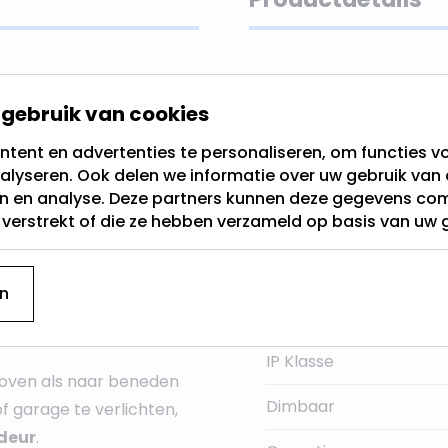
SKU
gebruik van cookies
EAN
tent en advertenties te personaliseren, om functies vo
 design
door de
alyseren. Ook delen we informatie over uw gebruik van 
Kleur
dere aanwinst
voor
en en analyse. Deze partners kunnen deze gegevens c
t verstrekt of die ze hebben verzameld op basis van uw 
Sensor
n. U kunt hierdoor zelf
Materiaal:
n
laatsen in deze
Fitting
IP Klasse
boven als naar beneden
Dimbaar
f garage te verlichten,
rdeur
.