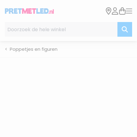
Ga naar de inhoud
Doorzoek de hele winkel
Poppetjes en figuren