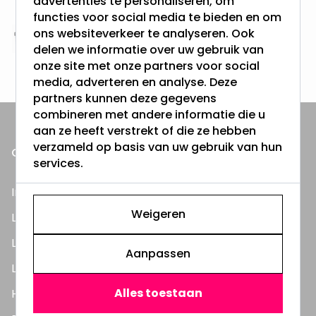
advertenties te personaliseren, om
& 100 dagen recht op retour
functies voor social media te bieden en om
ons websiteverkeer te analyseren. Ook
Altijd uit eigen voorraad
delen we informatie over uw gebruik van
3000m2 - 60.000+ Producten
onze site met onze partners voor social
media, adverteren en analyse. Deze
partners kunnen deze gegevens
combineren met andere informatie die u
aan ze heeft verstrekt of die ze hebben
verzameld op basis van uw gebruik van hun
ONZE PRODUCTEN
services.
Inbouwspots
Weigeren
LED Lampen
LED TL Buizen
Aanpassen
LED Panelen
Alles toestaan
Highbay's / Ufo's