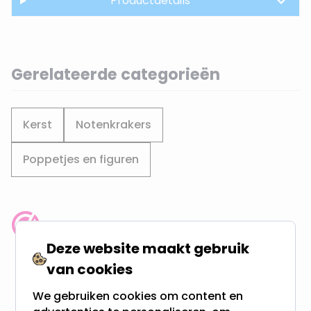
Productdetails
Gerelateerde categorieën
Kerst
Notenkrakers
Poppetjes en figuren
Klantenbeoordeling: 9.4/10
Deze website maakt gebruik
meer dan 100.000 klanten gingen u voor
van cookies
Gratis verzending + snel geleverd
We gebruiken cookies om content en
Vanaf EUR100,- naar NL & BE