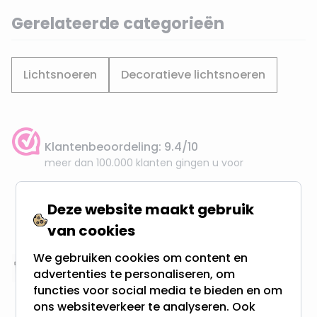
Gerelateerde categorieën
Lichtsnoeren
Decoratieve lichtsnoeren
Klantenbeoordeling: 9.4/10
meer dan 100.000 klanten gingen u voor
Gratis verzending + snel geleverd
Deze website maakt gebruik
Vanaf EUR100,- naar NL & BE
van cookies
& 100 dagen recht op retour
We gebruiken cookies om content en
Altijd uit eigen voorraad
advertenties te personaliseren, om
functies voor social media te bieden en om
3000m2 - 60.000+ Producten
ons websiteverkeer te analyseren. Ook