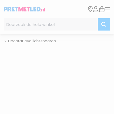
Ga naar de inhoud
Doorzoek de hele winkel
Decoratieve lichtsnoeren