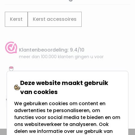
Kerst
Kerst accessoires
Klantenbeoordeling: 9.4/10
meer dan 100.000 klanten gingen u voor
Gratis verzending + snel geleverd
Vanaf EUR100,- naar NL & BE
Deze website maakt gebruik
& 100 dagen recht op retour
van cookies
We gebruiken cookies om content en
Altijd uit eigen voorraad
advertenties te personaliseren, om
3000m2 - 60.000+ Producten
functies voor social media te bieden en om
ons websiteverkeer te analyseren. Ook
delen we informatie over uw gebruik van