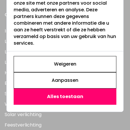
onze site met onze partners voor social
media, adverteren en analyse. Deze
ONZE PRODUCTEN
partners kunnen deze gegevens
combineren met andere informatie die u
aan ze heeft verstrekt of die ze hebben
Inbouwspots
verzameld op basis van uw gebruik van hun
LED Lampen
services.
LED TL Buizen
LED Panelen
Weigeren
Highbay's / Ufo's
Aanpassen
Bouwlampen
Straatlampen
Alles toestaan
Wandlampen
Solar verlichting
Feestverlichting