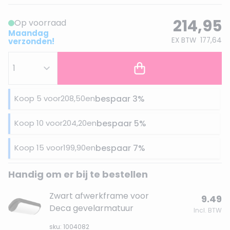
214,95
Op voorraad
Maandag
EX BTW
177,64
verzonden!
Koop 5 voor
208,50
en
bespaar
3
%
Koop 10 voor
204,20
en
bespaar
5
%
Koop 15 voor
199,90
en
bespaar
7
%
Handig om er bij te bestellen
Zwart afwerkframe voor
9.49
Deca gevelarmatuur
Incl. BTW
sku: 1004082