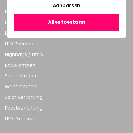
Aanpassen
Inbouwspots
Alles toestaan
LED Lampen
LED TL Buizen
LED Panelen
Highbay's / Ufo's
Bouwlampen
Straatlampen
Wandlampen
Solar verlichting
Feestverlichting
LED Dimmers