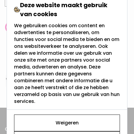
Deze website maakt gebruik
van cookies
We gebruiken cookies om content en
Klantenbeoordeling: 9.4/10
advertenties te personaliseren, om
meer dan 100.000 klanten gingen u voor
functies voor social media te bieden en om
ons websiteverkeer te analyseren. Ook
delen we informatie over uw gebruik van
Gratis verzending + snel geleverd
onze site met onze partners voor social
Vanaf EUR100,- naar NL & BE
& 100 dagen recht op retour
media, adverteren en analyse. Deze
partners kunnen deze gegevens
combineren met andere informatie die u
Altijd uit eigen voorraad
aan ze heeft verstrekt of die ze hebben
3000m2 - 60.000+ Producten
verzameld op basis van uw gebruik van hun
services.
Weigeren
ONZE PRODUCTEN