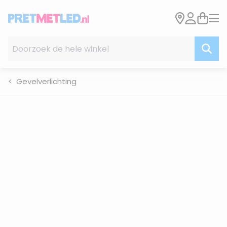
Ga naar de inhoud
Doorzoek de hele winkel
Gevelverlichting