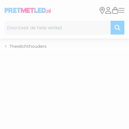
Ga naar de inhoud
Doorzoek de hele winkel
Theelichthouders