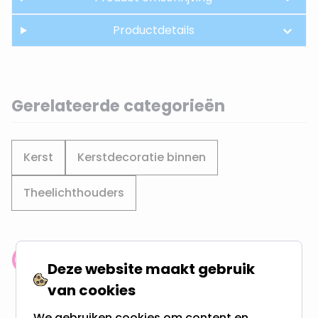
Productdetails
Gerelateerde categorieën
Kerst
Kerstdecoratie binnen
Theelichthouders
Klantenbeoordeling: 9.4/10
Deze website maakt gebruik
meer dan 100.000 klanten gingen u voor
van cookies
We gebruiken cookies om content en