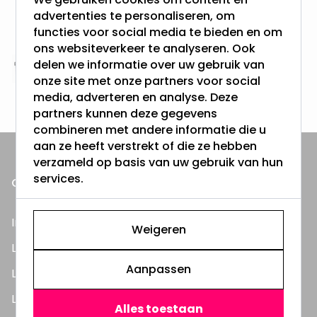
Gratis verzending + snel geleverd
advertenties te personaliseren, om
Vanaf EUR100,- naar NL & BE
functies voor social media te bieden en om
& 100 dagen recht op retour
ons websiteverkeer te analyseren. Ook
delen we informatie over uw gebruik van
Altijd uit eigen voorraad
onze site met onze partners voor social
3000m2 - 60.000+ Producten
media, adverteren en analyse. Deze
partners kunnen deze gegevens
combineren met andere informatie die u
aan ze heeft verstrekt of die ze hebben
verzameld op basis van uw gebruik van hun
services.
ONZE PRODUCTEN
Inbouwspots
Weigeren
LED Lampen
Aanpassen
LED TL Buizen
LED Panelen
Alles toestaan