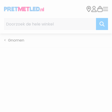
Ga naar de inhoud
Doorzoek de hele winkel
Gnomen