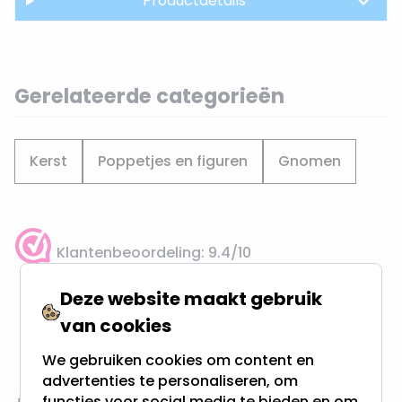
Productdetails
Gerelateerde categorieën
Kerst
Poppetjes en figuren
Gnomen
Klantenbeoordeling: 9.4/10
meer dan 100.000 klanten gingen u voor
Deze website maakt gebruik
van cookies
Gratis verzending + snel geleverd
Vanaf EUR100,- naar NL & BE
We gebruiken cookies om content en
& 100 dagen recht op retour
advertenties te personaliseren, om
functies voor social media te bieden en om