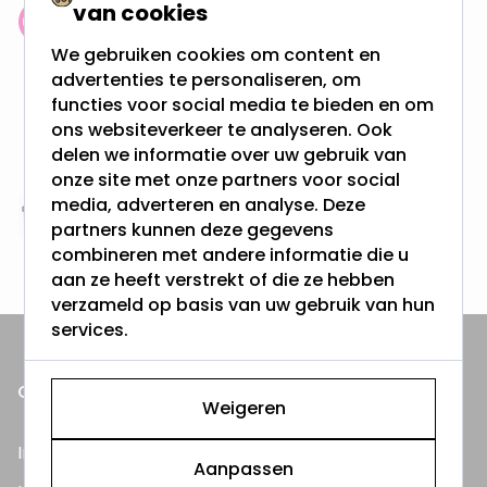
van cookies
Klantenbeoordeling: 9.4/10
We gebruiken cookies om content en
meer dan 100.000 klanten gingen u voor
advertenties te personaliseren, om
functies voor social media te bieden en om
Gratis verzending + snel geleverd
ons websiteverkeer te analyseren. Ook
Vanaf EUR100,- naar NL & BE
delen we informatie over uw gebruik van
& 100 dagen recht op retour
onze site met onze partners voor social
media, adverteren en analyse. Deze
Altijd uit eigen voorraad
partners kunnen deze gegevens
3000m2 - 60.000+ Producten
combineren met andere informatie die u
aan ze heeft verstrekt of die ze hebben
verzameld op basis van uw gebruik van hun
services.
ONZE PRODUCTEN
Weigeren
Inbouwspots
Aanpassen