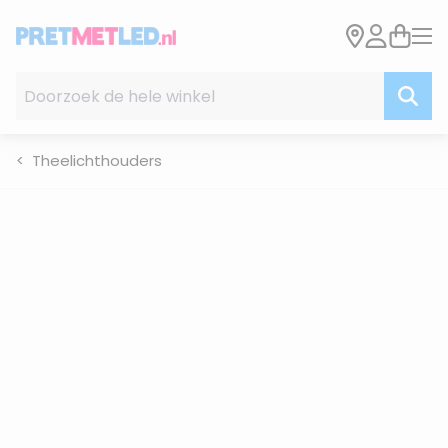
Ga naar de inhoud
Doorzoek de hele winkel
Theelichthouders