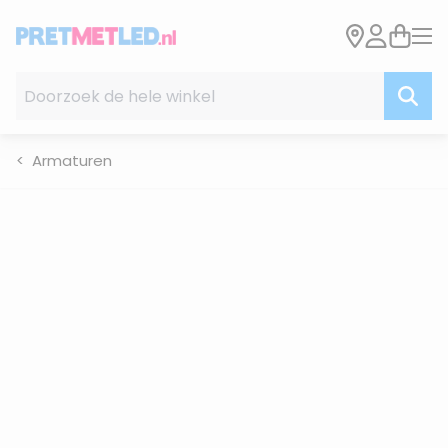
Ga naar de inhoud
Doorzoek de hele winkel
Armaturen