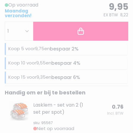
9,95
Op voorraad
Maandag
EX BTW
8,22
verzonden!
Koop 5 voor
9,75
en
bespaar
2
%
Koop 10 voor
9,55
en
bespaar
4
%
Koop 15 voor
9,35
en
bespaar
6
%
Handig om er bij te bestellen
Lasklem - set van 2 (1
0.76
set per spot)
Incl. BTW
sku: 95567
Niet op voorraad