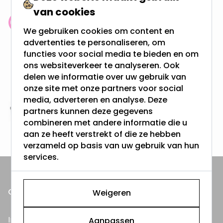
van cookies
Klantenbeoordeling: 9.4/10
We gebruiken cookies om content en
meer dan 100.000 klanten gingen u voor
advertenties te personaliseren, om
functies voor social media te bieden en om
ons websiteverkeer te analyseren. Ook
Gratis verzending + snel geleverd
delen we informatie over uw gebruik van
Vanaf EUR100,- naar NL & BE
& 100 dagen recht op retour
onze site met onze partners voor social
media, adverteren en analyse. Deze
partners kunnen deze gegevens
Altijd uit eigen voorraad
combineren met andere informatie die u
3000m2 - 60.000+ Producten
aan ze heeft verstrekt of die ze hebben
verzameld op basis van uw gebruik van hun
services.
ONZE PRODUCTEN
Weigeren
Inbouwspots
Aanpassen