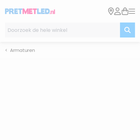
Ga naar de inhoud
Doorzoek de hele winkel
Armaturen