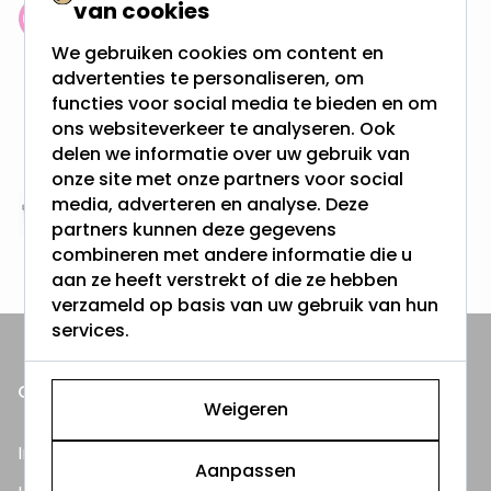
van cookies
Klantenbeoordeling: 9.4/10
We gebruiken cookies om content en
meer dan 100.000 klanten gingen u voor
advertenties te personaliseren, om
functies voor social media te bieden en om
Gratis verzending + snel geleverd
ons websiteverkeer te analyseren. Ook
Vanaf EUR100,- naar NL & BE
delen we informatie over uw gebruik van
& 100 dagen recht op retour
onze site met onze partners voor social
media, adverteren en analyse. Deze
Altijd uit eigen voorraad
partners kunnen deze gegevens
3000m2 - 60.000+ Producten
combineren met andere informatie die u
aan ze heeft verstrekt of die ze hebben
verzameld op basis van uw gebruik van hun
services.
ONZE PRODUCTEN
Weigeren
Inbouwspots
Aanpassen