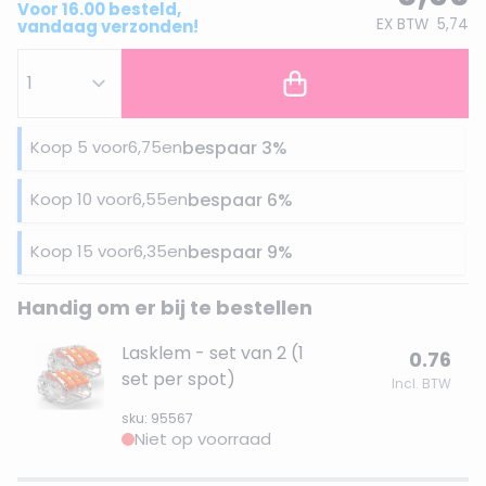
Voor 16.00 besteld,
EX BTW
5,74
vandaag verzonden!
Koop 5 voor
6,75
en
bespaar
3
%
Koop 10 voor
6,55
en
bespaar
6
%
Koop 15 voor
6,35
en
bespaar
9
%
Handig om er bij te bestellen
Lasklem - set van 2 (1
0.76
set per spot)
Incl. BTW
sku: 95567
Niet op voorraad