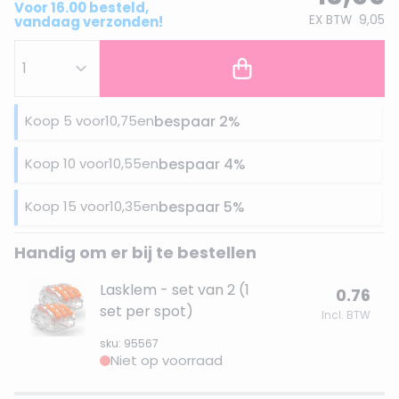
Voor 16.00 besteld,
EX BTW
9,05
vandaag verzonden!
Koop 5 voor
10,75
en
bespaar
2
%
Koop 10 voor
10,55
en
bespaar
4
%
Koop 15 voor
10,35
en
bespaar
5
%
Handig om er bij te bestellen
Lasklem - set van 2 (1
0.76
set per spot)
Incl. BTW
sku: 95567
Niet op voorraad