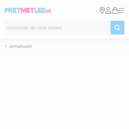
Ga naar de inhoud
Doorzoek de hele winkel
Armaturen