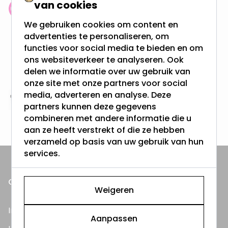
van cookies
Klantenbeoordeling: 9.4/10
We gebruiken cookies om content en
meer dan 100.000 klanten gingen u voor
advertenties te personaliseren, om
functies voor social media te bieden en om
Gratis verzending + snel geleverd
ons websiteverkeer te analyseren. Ook
Vanaf EUR100,- naar NL & BE
delen we informatie over uw gebruik van
& 100 dagen recht op retour
onze site met onze partners voor social
media, adverteren en analyse. Deze
Altijd uit eigen voorraad
partners kunnen deze gegevens
3000m2 - 60.000+ Producten
combineren met andere informatie die u
aan ze heeft verstrekt of die ze hebben
verzameld op basis van uw gebruik van hun
services.
ONZE PRODUCTEN
Weigeren
Inbouwspots
Aanpassen