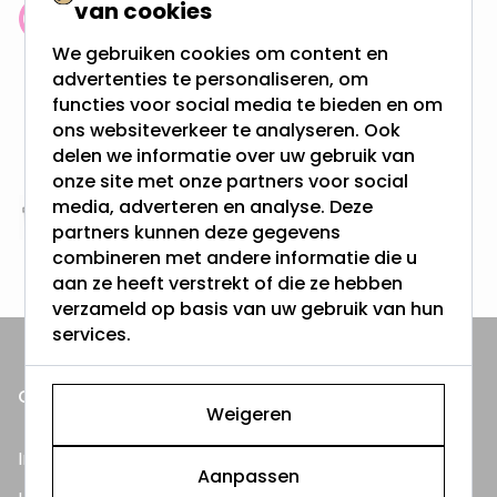
van cookies
Klantenbeoordeling: 9.4/10
We gebruiken cookies om content en
meer dan 100.000 klanten gingen u voor
advertenties te personaliseren, om
functies voor social media te bieden en om
Gratis verzending + snel geleverd
ons websiteverkeer te analyseren. Ook
Vanaf EUR100,- naar NL & BE
delen we informatie over uw gebruik van
& 100 dagen recht op retour
onze site met onze partners voor social
media, adverteren en analyse. Deze
Altijd uit eigen voorraad
partners kunnen deze gegevens
3000m2 - 60.000+ Producten
combineren met andere informatie die u
aan ze heeft verstrekt of die ze hebben
verzameld op basis van uw gebruik van hun
services.
ONZE PRODUCTEN
Weigeren
Inbouwspots
Aanpassen