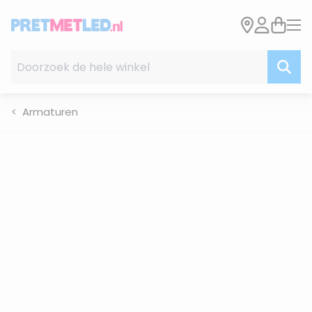
Ga naar de inhoud
Doorzoek de hele winkel
Armaturen