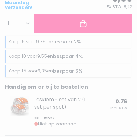
Maandag
EX BTW
8,22
verzonden!
Koop 5 voor
9,75
en
bespaar
2
%
Koop 10 voor
9,55
en
bespaar
4
%
Koop 15 voor
9,35
en
bespaar
6
%
Handig om er bij te bestellen
Lasklem - set van 2 (1
0.76
set per spot)
Incl. BTW
sku: 95567
Niet op voorraad