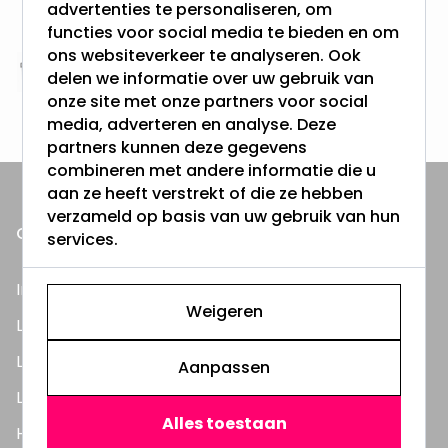
Vanaf EUR100,- naar NL & BE
advertenties te personaliseren, om
& 100 dagen recht op retour
functies voor social media te bieden en om
ons websiteverkeer te analyseren. Ook
delen we informatie over uw gebruik van
Altijd uit eigen voorraad
onze site met onze partners voor social
3000m2 - 60.000+ Producten
media, adverteren en analyse. Deze
partners kunnen deze gegevens
combineren met andere informatie die u
aan ze heeft verstrekt of die ze hebben
verzameld op basis van uw gebruik van hun
ONZE PRODUCTEN
services.
Inbouwspots
Weigeren
LED Lampen
LED TL Buizen
Aanpassen
LED Panelen
Alles toestaan
Highbay's / Ufo's