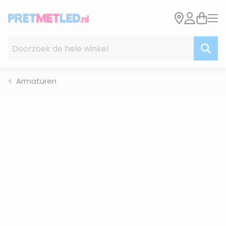
Ga naar de inhoud
Doorzoek de hele winkel
Armaturen