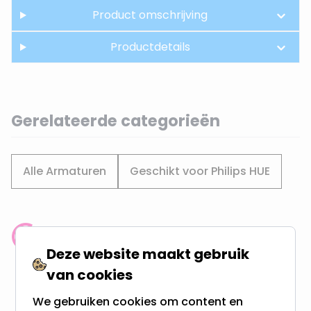
Product omschrijving
Productdetails
Gerelateerde categorieën
Alle Armaturen
Geschikt voor Philips HUE
Klantenbeoordeling: 9.4/10
Deze website maakt gebruik
meer dan 100.000 klanten gingen u voor
van cookies
Gratis verzending + snel geleverd
We gebruiken cookies om content en