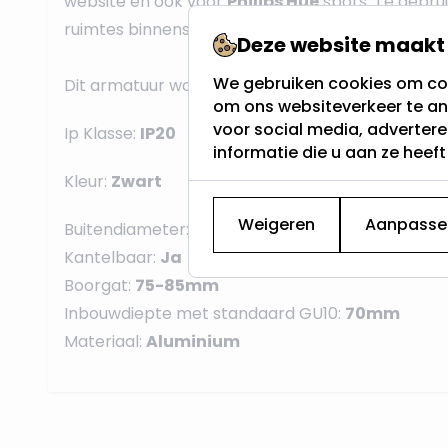
website en ook voor
Philips Hue
spots. Te gebru
ruimtes binnenshuis.
Deze website maakt 
We gebruiken cookies om con
Dit armatuur wordt
standaard geleverd
met e
om ons websiteverkeer te an
voor social media, adverter
Ip Klasse:
IP20
informatie die u aan ze heef
Kleur:
Zwart
Weigeren
Aanpasse
Buitendiameter:
93x93mm
Kantelbaar:
Ja
Boorgat:
75-85mm
Inbouwdiepte met standaard GU10:
70mm
Materiaal:
Aluminium