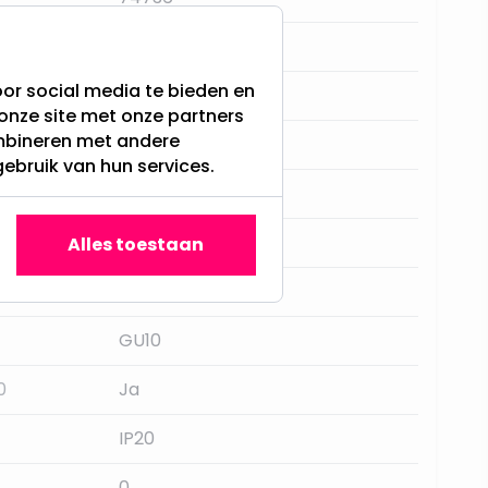
93MM
or social media te bieden en
2 jaar
onze site met onze partners
ombineren met andere
50mm, Philips HUE
gebruik van hun services.
RTM Lighting
Wit
Alles toestaan
Aluminium
GU10
0
Ja
IP20
0