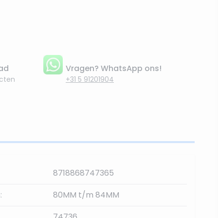
aad
Vragen? WhatsApp ons!
cten
+31 5 91201904
8718868747365
:
80MM t/m 84MM
74736