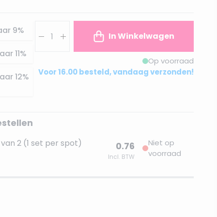
Aantal
aar
9
%
In Winkelwagen
aar
11
%
Op voorraad
Voor 16.00 besteld, vandaag verzonden!
aar
12
%
estellen
van 2 (1 set per spot)
Niet op
0.76
voorraad
Incl. BTW