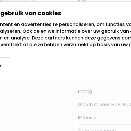
iken in de droge
gebruik van cookies
Buitendiameter
tent en advertenties te personaliseren, om functies vo
en
GU10
aansluiting
Garantie
alyseren. Ook delen we informatie over uw gebruik van 
en en analyse. Deze partners kunnen deze gegevens c
Type GU10
t verstrekt of die ze hebben verzameld op basis van uw 
Merk
Kleur
n
Materiaal:
Fitting
Geschikt voor HUE GU1
IP Klasse
Gem. branduren