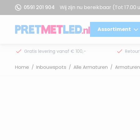
Ga naar de inhoud
0591 201 904
Wij zijn nu bereikbaar
(Tot 17.00 
Assortiment
Gratis levering vanaf € 100,-
Retour
Home
/
Inbouwspots
/
Alle Armaturen
/
Armaturen