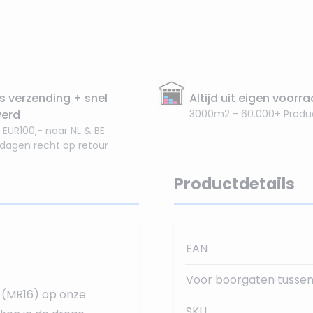
s verzending + snel
Altijd uit eigen voorr
verd
3000m2 - 60.000+ Produ
 EUR100,- naar NL & BE
 dagen recht op retour
Productdetails
EAN
Voor boorgaten tussen
s (MR16) op onze
SKU