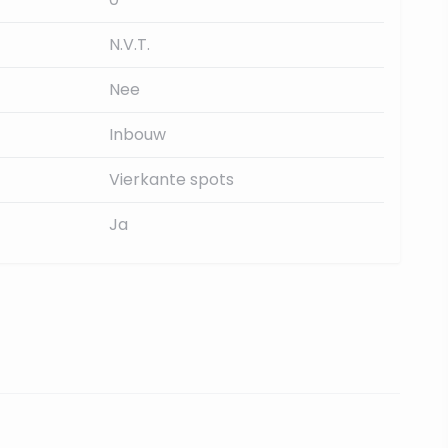
N.V.T.
Nee
Inbouw
Vierkante spots
Ja