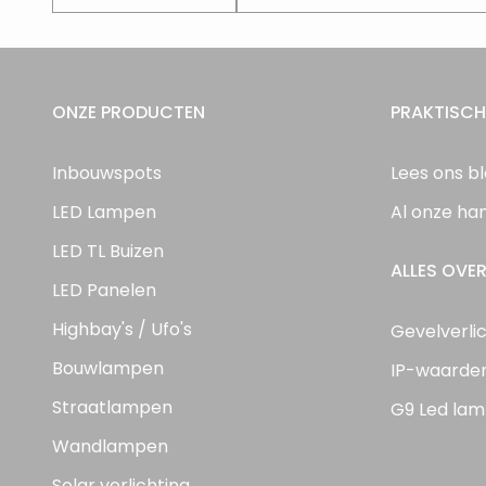
ONZE PRODUCTEN
PRAKTISCH
Inbouwspots
Lees ons b
LED Lampen
Al onze ha
LED TL Buizen
ALLES OVER
LED Panelen
Highbay's / Ufo's
Gevelverli
Bouwlampen
IP-waarde
Straatlampen
G9 Led lam
Wandlampen
Solar verlichting