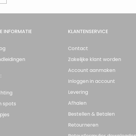
E INFORMATIE
KLANTENSERVICE
log
Contact
ndleidingen
Zakelijke klant worden
Account aanmaken
:
Inloggen in account
Levering
chting
Afhalen
n spots
Bestellen & Betalen
pjes
Retourneren
Retourformulier downloade