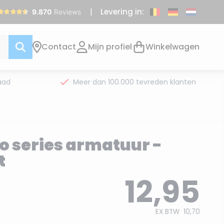
Levering in:
Contact
Mijn profiel
Winkelwagen
aad
Meer dan 100.000 tevreden klanten
o series armatuur -
t
12,95
EX BTW
10,70