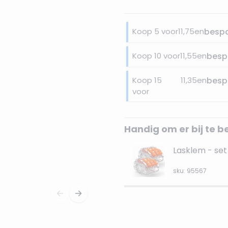
Koop 5 voor
11,75
en
besp
Koop 10 voor
11,55
en
besp
Koop 15
11,35
en
besp
voor
Handig om er bij te b
Lasklem - set 
sku: 95567