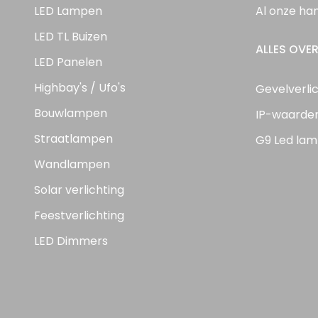
LED Lampen
Al onze ha
LED TL Buizen
ALLES OVER
LED Panelen
Highbay's / Ufo's
Gevelverli
Bouwlampen
IP-waarde
Straatlampen
G9 Led lam
Wandlampen
Solar verlichting
Feestverlichting
LED Dimmers