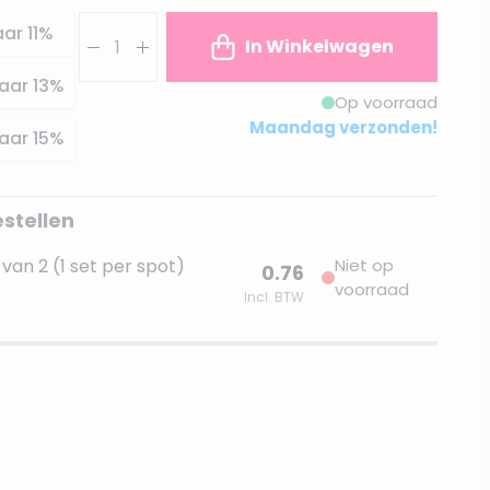
Aantal
aar
11
%
In Winkelwagen
aar
13
%
Op voorraad
Maandag verzonden!
aar
15
%
estellen
van 2 (1 set per spot)
Niet op
0.76
voorraad
Incl. BTW