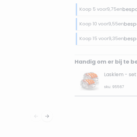
Koop 5 voor
9,75
en
besp
Koop 10 voor
9,55
en
besp
Koop 15 voor
9,35
en
besp
Handig om er bij te b
Lasklem - set 
sku: 95567