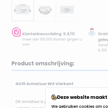
Klantenbeoordeling: 9.4/10
Grati
meer dan 100.000 klanten gingen u
gele
voor
Vanaf
& 100
Product omschrijving:
GU10 Armatuur Wit Vierkant
Deze website maakt 
Dit armatuur is geschikt voor alle GU10 LED spot
We gebruiken cookies om con