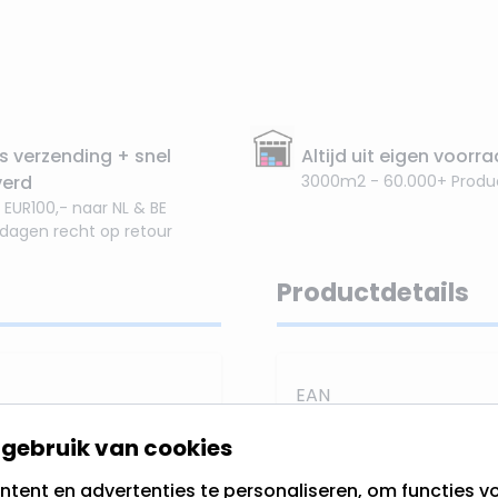
s verzending + snel
Altijd uit eigen voorr
verd
3000m2 - 60.000+ Produ
 EUR100,- naar NL & BE
 dagen recht op retour
Productdetails
EAN
gebruik van cookies
Voor boorgaten tussen
s (MR16) op onze
tent en advertenties te personaliseren, om functies vo
SKU