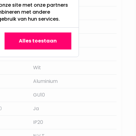
onze site met onze partners
ombineren met andere
93MM
gebruik van hun services.
2 jaar
50mm, Philips HUE
Alles toestaan
RTM Lighting
Wit
Aluminium
GU10
0
Ja
IP20
N.V.T.