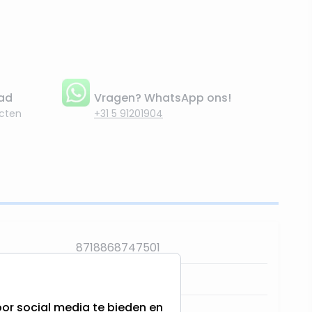
aad
Vragen? WhatsApp ons!
cten
+31 5 91201904
8718868747501
:
80MM t/m 84MM
or social media te bieden en
74750