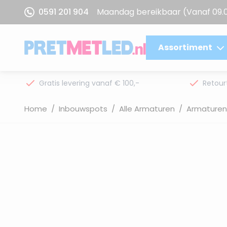
Ga naar de inhoud
0591 201 904
Maandag bereikbaar
(Vanaf 09.
Assortiment
Gratis levering vanaf € 100,-
Retour
Home
/
Inbouwspots
/
Alle Armaturen
/
Armaturen