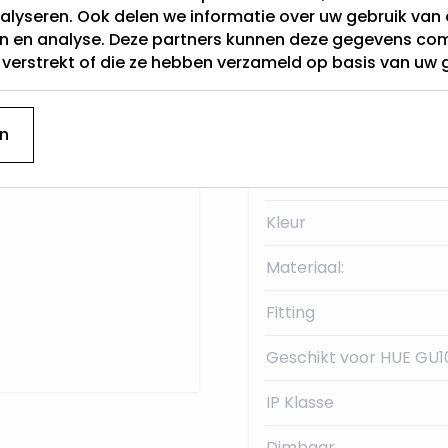
iken in de droge
alyseren. Ook delen we informatie over uw gebruik van 
en en analyse. Deze partners kunnen deze gegevens c
Buitendiameter
t verstrekt of die ze hebben verzameld op basis van uw 
en
GU10
aansluiting
Garantie
Type GU10
n
Merk
Kleur
Materiaal:
Fitting
Geschikt voor HUE GU1
IP Klasse
Dimbaar