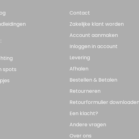
log
Contact
ndleidingen
Zakelijke klant worden
Account aanmaken
:
Inloggen in account
Levering
chting
Afhalen
n spots
Bestellen & Betalen
pjes
Retourneren
Retourformulier downloade
Een klacht?
Andere vragen
Over ons