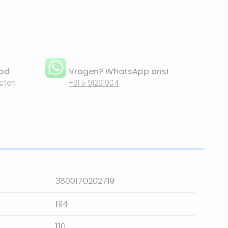
aad
Vragen? WhatsApp ons!
cten
+31 5 91201904
3800170202719
194
110