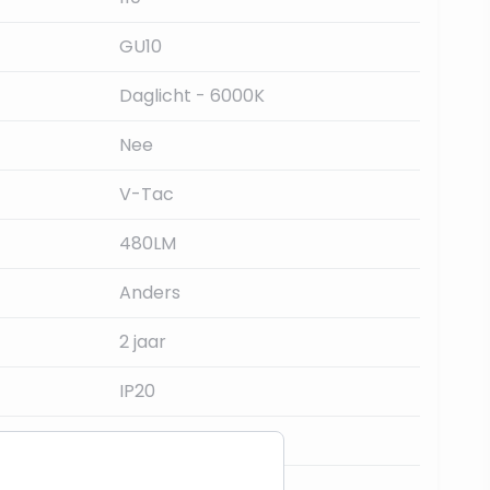
GU10
Daglicht - 6000K
Nee
V-Tac
480LM
Anders
2 jaar
IP20
30.000
110 graden