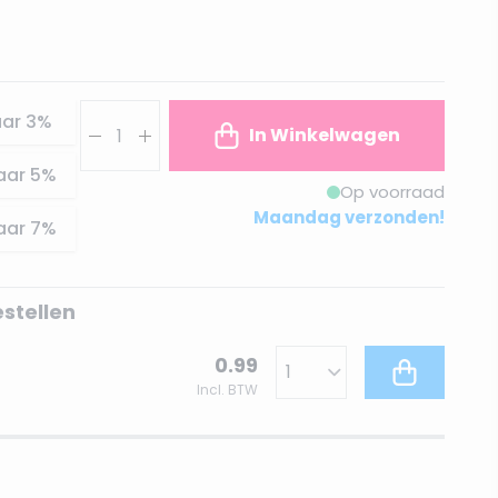
Aantal
ar
3
%
In Winkelwagen
aar
5
%
Op voorraad
Maandag verzonden!
aar
7
%
estellen
0.99
Incl. BTW