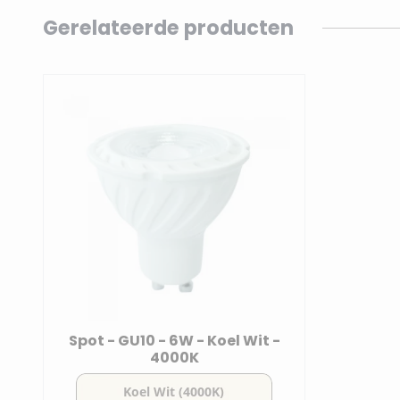
Navigating through the elements of the carousel is p
Press to skip carousel
Gerelateerde producten
Spot - GU10 - 6W - Koel Wit -
4000K