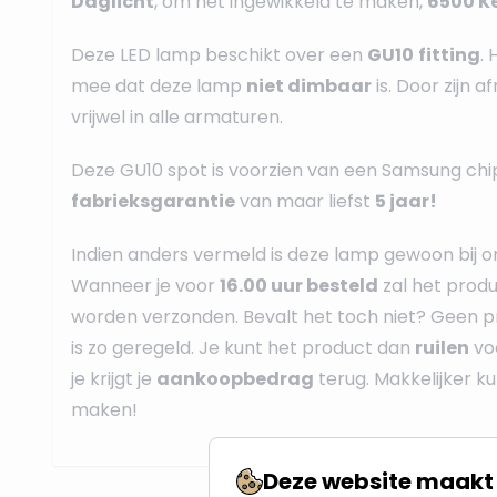
Daglicht
, om het ingewikkeld te maken,
6500 Ke
Deze LED lamp beschikt over een
GU10
fitting
.
mee dat deze lamp
niet dimbaar
is. Door zijn a
vrijwel in alle armaturen.
Deze GU10 spot is voorzien van een Samsung chi
fabrieksgarantie
van maar liefst
5 jaar!
Indien anders vermeld is deze lamp gewoon bij 
Wanneer je voor
16.00 uur besteld
zal het prod
worden verzonden. Bevalt het toch niet? Geen p
is zo geregeld. Je kunt het product dan
ruilen
vo
je krijgt je
aankoopbedrag
terug. Makkelijker k
maken!
Deze website maakt 