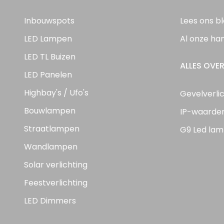
Inbouwspots
Lees ons b
LED Lampen
Al onze ha
LED TL Buizen
ALLES OVER
LED Panelen
Highbay's / Ufo's
Gevelverli
Bouwlampen
IP-waarde
Straatlampen
G9 Led lam
Wandlampen
Solar verlichting
Feestverlichting
LED Dimmers