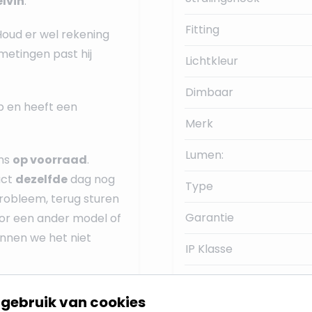
lvin
.
Fitting
 Houd er wel rekening
fmetingen past hij
Lichtkleur
Dimbaar
p en heeft een
Merk
Lumen:
ons
op voorraad
.
uct
dezelfde
dag nog
Type
robleem, terug sturen
Garantie
or een ander model of
unnen we het niet
IP Klasse
Gem. branduren
gebruik van cookies
Lichthoek