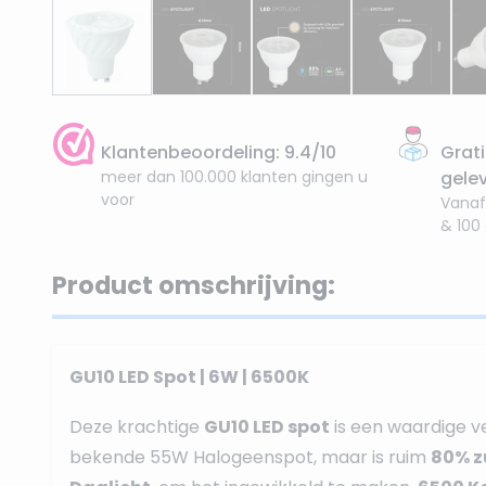
Klantenbeoordeling: 9.4/10
Grati
meer dan 100.000 klanten gingen u
gele
voor
Vanaf
& 100
Product omschrijving:
GU10 LED Spot | 6W | 6500K
Deze krachtige
GU10 LED spot
is een waardige v
bekende 55W Halogeenspot, maar is ruim
80% z