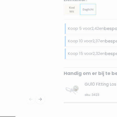
Koop 5 voor
2,42
en
bespa
Koop 10 voor
2,37
en
besp
Koop 15 voor
2,32
en
besp
Handig om er bij te b
GU10 Fitting Los
sku: 3423