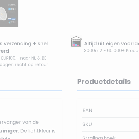
s verzending + snel
Altijd uit eigen voorr
verd
3000m2 - 60.000+ Produ
 EUR100,- naar NL & BE
 dagen recht op retour
Productdetails
EAN
ervanger van de
SKU
uiniger
. De lichtkleur is
Stralingshoek