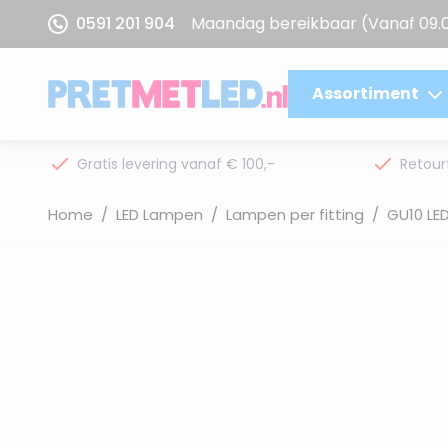
Ga naar de inhoud
0591 201 904
Maandag bereikbaar
(Vanaf 09.
Assortiment
Gratis levering vanaf € 100,-
Retour
Home
/
LED Lampen
/
Lampen per fitting
/
GU10 LE