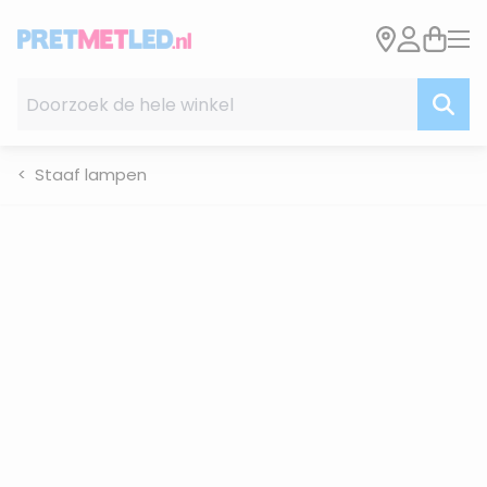
Ga naar de inhoud
Doorzoek de hele winkel
Staaf lampen