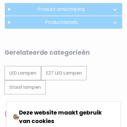
Product omschrijving
Productdetails
Gerelateerde categorieën
LED Lampen
E27 LED Lampen
Staaf lampen
Deze website maakt gebruik
Klantenbeoordeling: 9.4/10
van cookies
meer dan 100.000 klanten gingen u voor