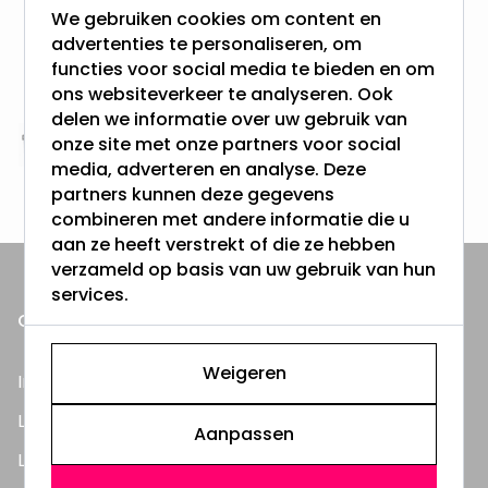
We gebruiken cookies om content en
advertenties te personaliseren, om
Gratis verzending + snel geleverd
functies voor social media te bieden en om
Vanaf EUR100,- naar NL & BE
& 100 dagen recht op retour
ons websiteverkeer te analyseren. Ook
delen we informatie over uw gebruik van
onze site met onze partners voor social
Altijd uit eigen voorraad
media, adverteren en analyse. Deze
3000m2 - 60.000+ Producten
partners kunnen deze gegevens
combineren met andere informatie die u
aan ze heeft verstrekt of die ze hebben
verzameld op basis van uw gebruik van hun
services.
ONZE PRODUCTEN
Weigeren
Inbouwspots
LED Lampen
Aanpassen
LED TL Buizen