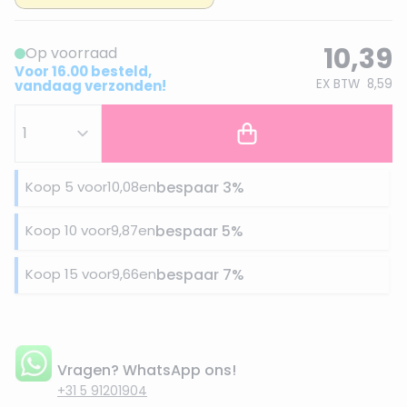
10,39
Op voorraad
Voor 16.00 besteld,
EX BTW
8,59
vandaag verzonden!
Koop 5 voor
10,08
en
bespaar
3
%
Koop 10 voor
9,87
en
bespaar
5
%
Koop 15 voor
9,66
en
bespaar
7
%
Vragen? WhatsApp ons!
+31 5 91201904