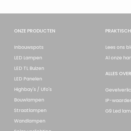
ONZE PRODUCTEN
PRAKTISCH
Inbouwspots
Lees ons b
LED Lampen
Al onze ha
LED TL Buizen
ALLES OVER
LED Panelen
Highbay's / Ufo's
Gevelverli
Bouwlampen
IP-waarde
Straatlampen
G9 Led lam
Wandlampen