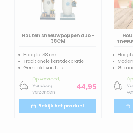
Houten sneeuwpoppen duo -
Hou
38CM
sneeu
Hoogte: 38 cm
Hoogte
Traditionele kerstdecoratie
Modern
Gemaakt van hout
Gemaa
Op voorraad,
Op
44,95
Vandaag
Va
verzonden
ve
Bekijk het product