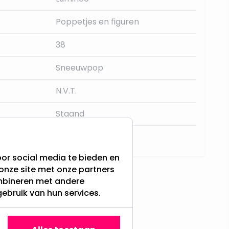
Poppetjes en figuren
38
Sneeuwpop
N.V.T.
Staand
Nee
or social media te bieden en
onze site met onze partners
ombineren met andere
gebruik van hun services.