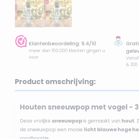
Klantenbeoordeling: 9.4/10
Grati
meer dan 100.000 klanten gingen u
gele
voor
Vanaf
& 100
Product omschrijving:
Houten sneeuwpop met vogel - 
Deze vrolijke
sneeuwpop
is gemaakt van
hout
. 
de sneeuwpop een mooie
licht blauwe hoge h
roodborstje.