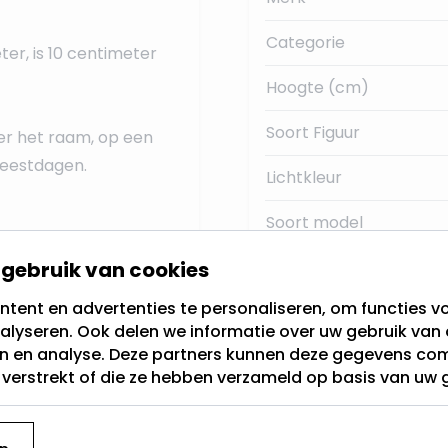
Categorie
r, is 10 centimeter
Hoogte (cm)
Soort Figuur
er het raam, op een
 feestdagen.
Lichtkleur
Soort model
gebruik van cookies
Timer
tent en advertenties te personaliseren, om functies vo
alyseren. Ook delen we informatie over uw gebruik van 
en en analyse. Deze partners kunnen deze gegevens c
t verstrekt of die ze hebben verzameld op basis van uw 