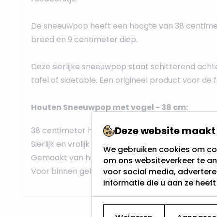
De sneeuwpop heeft een hoogte van 38 centimete
breed en 9 centimeter diep.
Deze sierlijke sneeuwpop staat schitterend acht
tafel of sidetable. Een origineel product voor de
Houten Sneeuwpop met vogel - 38 cm:
Deze website maakt 
38 centimeter hoog
Sierlijk en vrolijk uiterlijk
We gebruiken cookies om con
Gemaakt van hout
om ons websiteverkeer te an
Voor binnen gebruik
voor social media, adverter
informatie die u aan ze heef