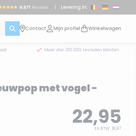
Levering in:
Contact
Mijn profiel
Winkelwagen
aad
Meer dan 100.000 tevreden klanten
euwpop met vogel -
22,95
EX BTW
18,97