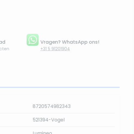
aad
Vragen? WhatsApp ons!
cten
+31 5 91201904
8720574982343
521394-Vogel
Lumineo