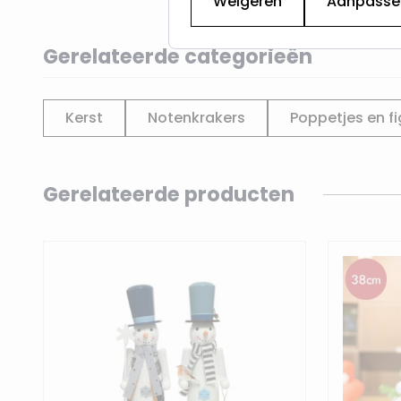
Weigeren
Aanpasse
Gerelateerde categorieën
Kerst
Notenkrakers
Poppetjes en f
Navigating through the elements of the carousel is p
Press to skip carousel
Gerelateerde producten