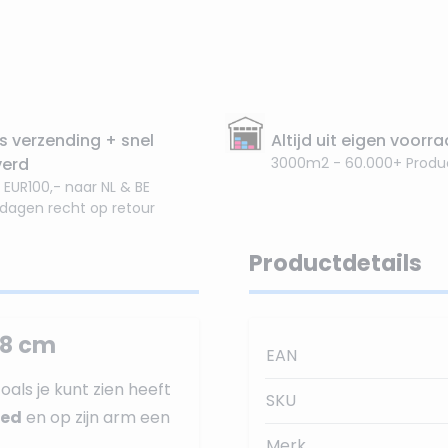
s verzending + snel
Altijd uit eigen voorr
verd
3000m2 - 60.000+ Produ
 EUR100,- naar NL & BE
 dagen recht op retour
Productdetails
38 cm
EAN
Zoals je kunt zien heeft
SKU
oed
en op zijn arm een
Merk