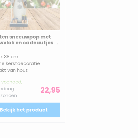
ten sneeuwpop met
wvlok en cadeautjes -
38CM
: 38 cm
e kerstdecoratie
kt van hout
 voorraad,
22,95
ndaag
rzonden
Bekijk het product