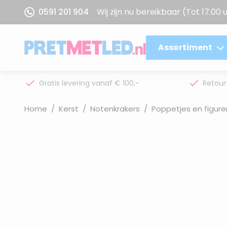
Ga naar de inhoud
0591 201 904
Wij zijn nu bereikbaar
(Tot 17.00 
Assortiment
Gratis levering vanaf € 100,-
Retour
Home
/
Kerst
/
Notenkrakers
/
Poppetjes en figure