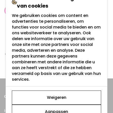
van cookies
Klantenbeoordeling: 9.4/10
We gebruiken cookies om content en
meer dan 100.000 klanten gingen u voor
advertenties te personaliseren, om
functies voor social media te bieden en om
Gratis verzending + snel geleverd
ons websiteverkeer te analyseren. Ook
Vanaf EUR100,- naar NL & BE
delen we informatie over uw gebruik van
& 100 dagen recht op retour
onze site met onze partners voor social
media, adverteren en analyse. Deze
partners kunnen deze gegevens
Altijd uit eigen voorraad
combineren met andere informatie die u
3000m2 - 60.000+ Producten
aan ze heeft verstrekt of die ze hebben
verzameld op basis van uw gebruik van hun
services.
ONZE PRODUCTEN
Weigeren
Inbouwspots
Aanpassen