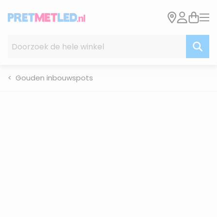
Ga naar de inhoud
Doorzoek de hele winkel
Gouden inbouwspots