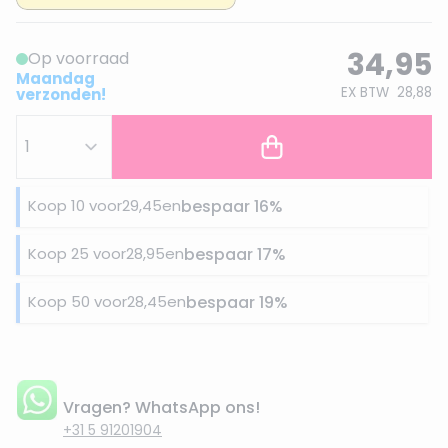
34,95
Op voorraad
Maandag
EX BTW
28,88
verzonden!
Koop 10 voor
29,45
en
bespaar
16
%
Koop 25 voor
28,95
en
bespaar
17
%
Koop 50 voor
28,45
en
bespaar
19
%
Vragen? WhatsApp ons!
+31 5 91201904