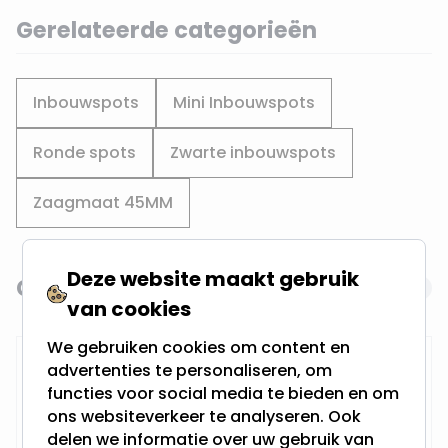
Gerelateerde categorieën
Inbouwspots
Mini Inbouwspots
Ronde spots
Zwarte inbouwspots
Zaagmaat 45MM
Deze website maakt gebruik
Gerelateerde producten
Navigating through the elements of the carousel is possi
Press to skip carousel
van cookies
We gebruiken cookies om content en
Gatenzaagset Ø44MM
advertenties te personaliseren, om
functies voor social media te bieden en om
ons websiteverkeer te analyseren. Ook
delen we informatie over uw gebruik van