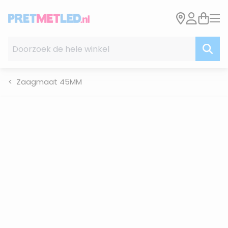
Ga naar de inhoud
Doorzoek de hele winkel
Zaagmaat 45MM