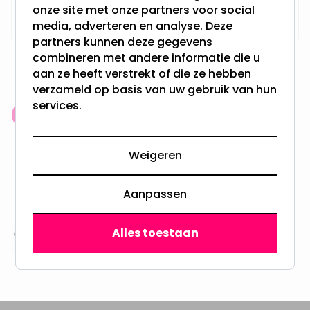
Op voorraad,
21,45
onze site met onze partners voor social
Vandaag verzonden
media, adverteren en analyse. Deze
partners kunnen deze gegevens
combineren met andere informatie die u
aan ze heeft verstrekt of die ze hebben
verzameld op basis van uw gebruik van hun
services.
Klantenbeoordeling: 9.4/10
meer dan 100.000 klanten gingen u voor
Weigeren
Gratis verzending + snel geleverd
Vanaf EUR100,- naar NL & BE
Aanpassen
& 100 dagen recht op retour
Alles toestaan
Altijd uit eigen voorraad
3000m2 - 60.000+ Producten