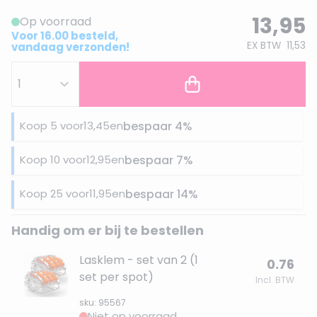
13,95
Op voorraad
Voor 16.00 besteld,
EX BTW
11,53
vandaag verzonden!
Koop 5 voor
13,45
en
bespaar
4
%
Koop 10 voor
12,95
en
bespaar
7
%
Koop 25 voor
11,95
en
bespaar
14
%
Handig om er bij te bestellen
Lasklem - set van 2 (1
0.76
set per spot)
Incl. BTW
sku: 95567
Niet op voorraad