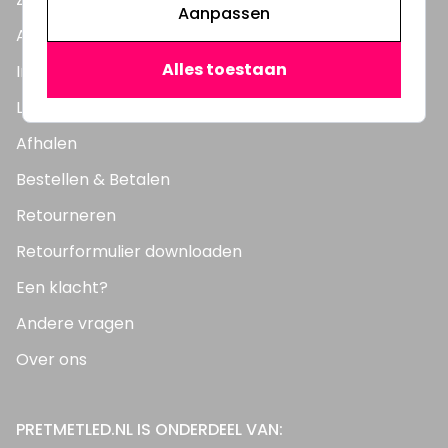
Aanpassen
Account aanmaken
Alles toestaan
Inloggen in account
Levering
Afhalen
Bestellen & Betalen
Retourneren
Retourformulier downloaden
Een klacht?
Andere vragen
Over ons
PRETMETLED.NL IS ONDERDEEL VAN: