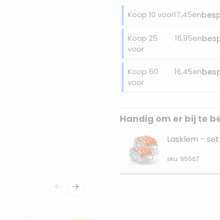
Koop 10 voor
17,45
en
bes
Koop 25
16,95
en
bes
voor
Koop 50
16,45
en
bes
voor
Handig om er bij te b
Lasklem - set 
sku: 95567