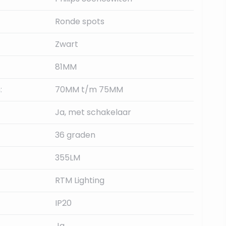
Ronde spots
Zwart
81MM
:
70MM t/m 75MM
Ja, met schakelaar
36 graden
355LM
RTM Lighting
IP20
Ja