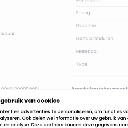
Fitting
Garantie
nsduur
Gem. branduren
Materiaal:
Type
er onverhoopt een
Aansluiten inbouwspot
ijk vervangen worden,
gebruik van cookies
tent en advertenties te personaliseren, om functies vo
Onze Philips GU10 LED l
alyseren. Ook delen we informatie over uw gebruik van 
en en analyse. Deze partners kunnen deze gegevens c
normale lamp
. Indien