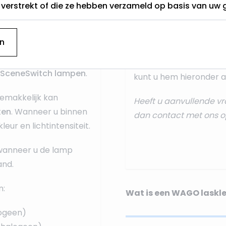
t verstrekt of die ze hebben verzameld op basis van uw 
aansluiten dan doet u 
onze standaard
aanslui
n
Deze ontvangt u na uw 
llende sferen creëren
treft u een papieren ve
s SceneSwitch lampen
.
kunt u hem hieronder al
gemakkelijk kan
Heeft u aanvullende vr
ken
. Wanneer u binnen
dan
contact
met ons o
eur en lichtintensiteit.
wanneer u de lamp
and.
n:
Wat is een WAGO laskl
logeen)