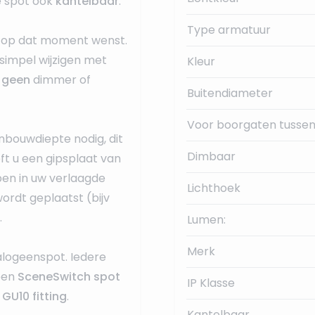
e spot ook
kantelbaar
.
Type armatuur
r u op dat moment wenst.
simpel wijzigen met
Kleur
s
geen
dimmer of
Buitendiameter
Voor boorgaten tussen
nbouwdiepte nodig, dit
Dimbaar
eft u een gipsplaat van
ben in uw verlaagde
Lichthoek
wordt geplaatst (bijv
.
Lumen:
Merk
alogeenspot. Iedere
 een
SceneSwitch spot
IP Klasse
n
GU10 fitting
.
Kantelbaar