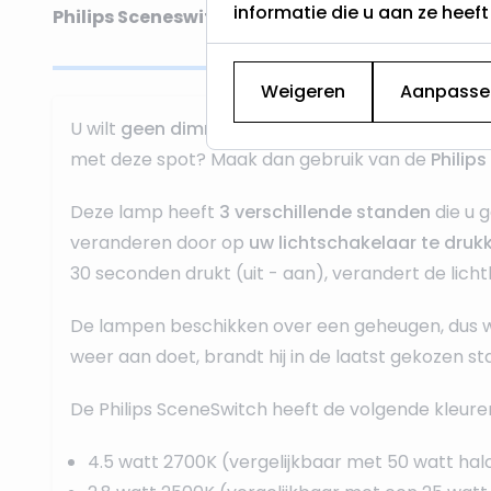
informatie die u aan ze heef
Philips Sceneswitch - Dimmen zonder dimmer!
Weigeren
Aanpasse
U wilt
geen dimmer
plaatsen? maar toch verschi
met deze spot? Maak dan gebruik van de
Philip
Deze lamp heeft
3 verschillende standen
die u 
veranderen door op
uw lichtschakelaar te druk
30 seconden drukt (uit - aan), verandert de lichtkl
De lampen beschikken over een geheugen, dus 
weer aan doet, brandt hij in de laatst gekozen st
De Philips SceneSwitch heeft de volgende kleure
4.5 watt 2700K (vergelijkbaar met 50 watt ha