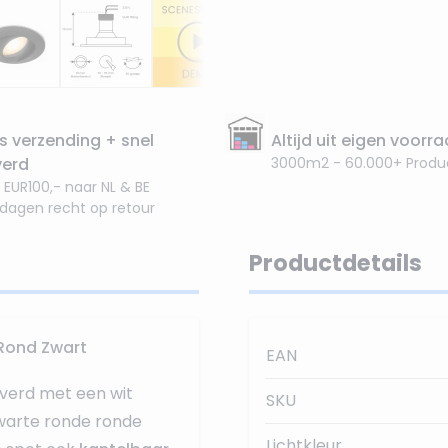
s verzending + snel
Altijd uit eigen voorr
verd
3000m2 - 60.000+ Produ
 EUR100,- naar NL & BE
 dagen recht op retour
Productdetails
tRond Zwart
EAN
verd met een wit
SKU
zwarte ronde ronde
Lichtkleur