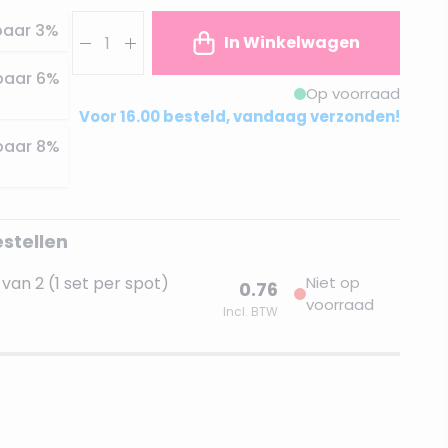
Aantal
paar
3
%
In Winkelwagen
paar
6
%
Op voorraad
Voor 16.00 besteld, vandaag verzonden!
paar
8
%
estellen
van 2 (1 set per spot)
Niet op
0.76
voorraad
Incl. BTW