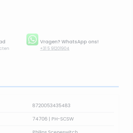
aad
Vragen? WhatsApp ons!
cten
+31 5 91201904
8720053435483
74706 | PH-SCSW
Philips Sceneswitch