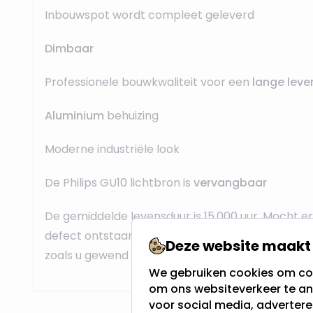
Inbouwspot wordt compleet geleverd
Dimbaar
Professionele bouwkwaliteit voor een
lange leve
Aluminium
behuizing
Moderne industriële look
De Philips GU10 lichtbron is
vervangbaar
De gemiddelde levensduur is 15.000 uur. Mocht 
defect ontstaan dan kan de GU10 spot gemakkel
Deze website maakt 
zoals u gewend bent van halogeenspots.
We gebruiken cookies om con
om ons websiteverkeer te an
voor social media, adverter