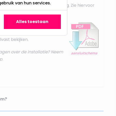
gebruik van hun services.
dit middels een
parallel schakeling
. Zie hiervoor
t instructies
.
Alles toestaan
bestelling zowel per e-mail, ook
rsie aan bij uw bestelling. Ook
vast bekijken.
agen over de installatie? Neem
p
.
em?