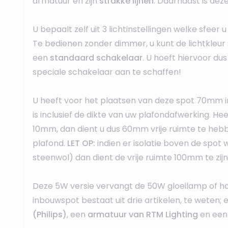
armatuur en zijn
strakke lijnen
. Daarnaast is dez
U bepaalt zelf uit 3 lichtinstellingen welke sfee
Te bedienen zonder dimmer, u kunt de lichtkleur 
een
standaard schakelaar
. U hoeft hiervoor du
speciale schakelaar aan te schaffen!
U heeft voor het plaatsen van deze spot 70mm i
is inclusief de dikte van uw plafondafwerking. He
10mm, dan dient u dus 60mm vrije ruimte te heb
plafond.
LET OP:
indien er isolatie boven de spot 
steenwol) dan dient de vrije ruimte 100mm te zijn
Deze 5W versie vervangt de 50W gloeilamp of h
inbouwspot bestaat uit drie artikelen, te weten;
(Philips)
, een
armatuur van RTM Lighting
en ee