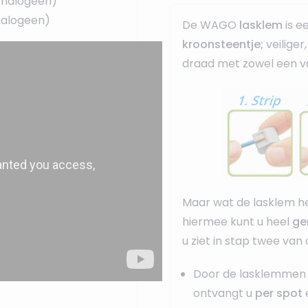
t halogeen)
 halogeen)
De WAGO
lasklem
is e
kroonsteentje;
veilige
draad met zowel een va
Maar wat de lasklem he
hiermee kunt u heel
ge
u ziet in stap twee van
Door de lasklemmen 
ontvangt u
per spot