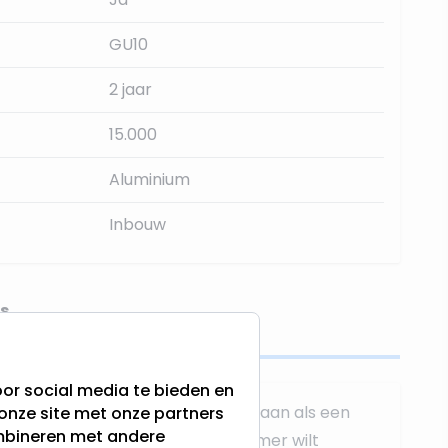
GU10
2 jaar
15.000
Aluminium
Inbouw
s
or social media te bieden en
ampen sluit u op dezelfde manier aan als een
onze site met onze partners
ombineren met andere
 u meerdere spots achter één dimmer wilt