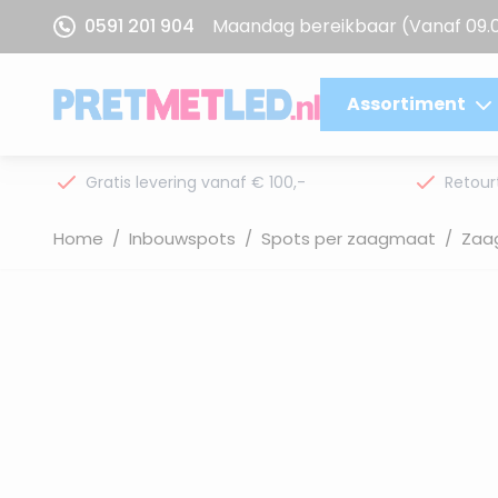
Ga naar de inhoud
0591 201 904
Maandag bereikbaar
(Vanaf 09.
Assortiment
Gratis levering vanaf € 100,-
Retour
Home
/
Inbouwspots
/
Spots per zaagmaat
/
Zaa