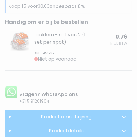
Koop 15 voor
30,03
en
bespaar
6
%
Handig om er bij te bestellen
Lasklem - set van 2 (1
0.76
set per spot)
Incl. BTW
sku: 95567
Niet op voorraad
Vragen? WhatsApp ons!
+31 5 91201904
Product omschrijving
Productdetails