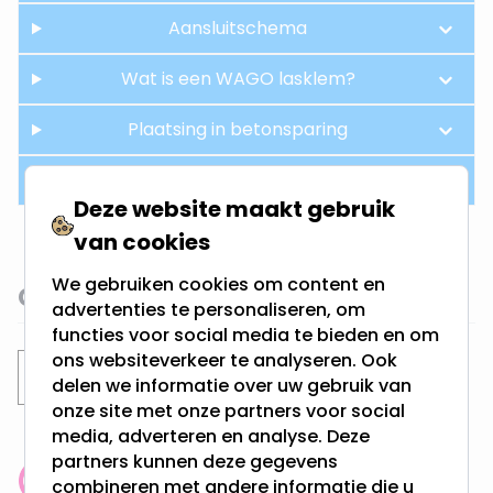
Aansluitschema
Wat is een WAGO lasklem?
Plaatsing in betonsparing
Hue aansturing
Deze website maakt gebruik
van cookies
We gebruiken cookies om content en
Gerelateerde categorieën
advertenties te personaliseren, om
functies voor social media te bieden en om
ons websiteverkeer te analyseren. Ook
Inbouwspots
Philips Hue inbouwspots
delen we informatie over uw gebruik van
onze site met onze partners voor social
media, adverteren en analyse. Deze
partners kunnen deze gegevens
combineren met andere informatie die u
Klantenbeoordeling: 9.4/10