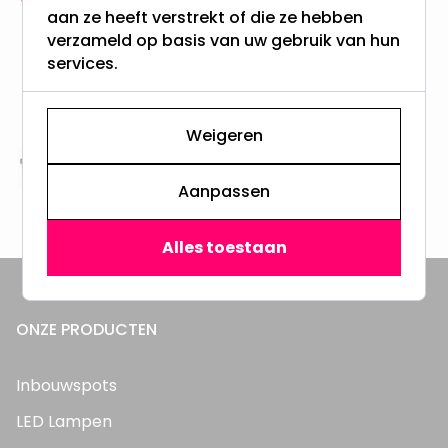
aan ze heeft verstrekt of die ze hebben
meer dan 100.000 klanten gingen u voor
verzameld op basis van uw gebruik van hun
services.
Gratis verzending + snel geleverd
Vanaf EUR100,- naar NL & BE
& 100 dagen recht op retour
Weigeren
Altijd uit eigen voorraad
Aanpassen
3000m2 - 60.000+ Producten
Alles toestaan
ONZE PRODUCTEN
Inbouwspots
LED Lampen