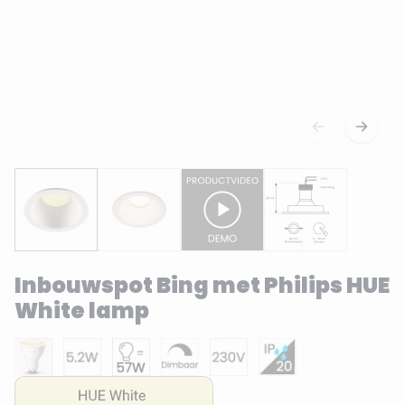
Inbouwspot Bing met Philips HUE
White lamp