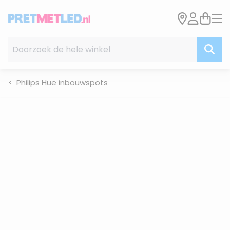
Ga naar de inhoud
Doorzoek de hele winkel
Philips Hue inbouwspots