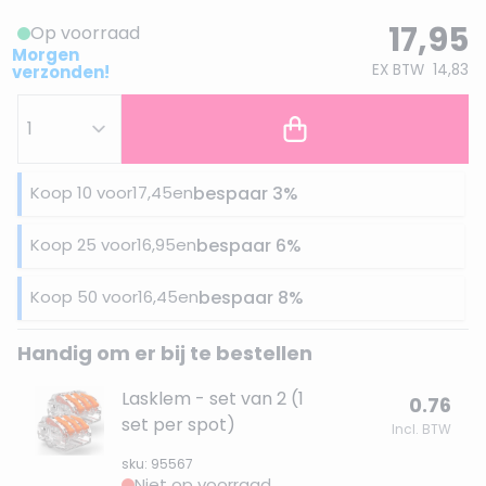
17,95
Op voorraad
Morgen
EX BTW
14,83
verzonden!
Koop 10 voor
17,45
en
bespaar
3
%
Koop 25 voor
16,95
en
bespaar
6
%
Koop 50 voor
16,45
en
bespaar
8
%
Handig om er bij te bestellen
Lasklem - set van 2 (1
0.76
set per spot)
Incl. BTW
sku: 95567
Niet op voorraad