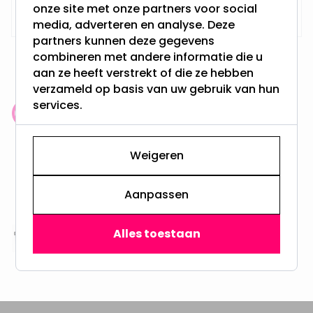
1,35
onze site met onze partners voor social
Morgen verzonden
media, adverteren en analyse. Deze
partners kunnen deze gegevens
combineren met andere informatie die u
aan ze heeft verstrekt of die ze hebben
verzameld op basis van uw gebruik van hun
services.
Klantenbeoordeling: 9.4/10
meer dan 100.000 klanten gingen u voor
Weigeren
Gratis verzending + snel geleverd
Vanaf EUR100,- naar NL & BE
Aanpassen
& 100 dagen recht op retour
Alles toestaan
Altijd uit eigen voorraad
3000m2 - 60.000+ Producten