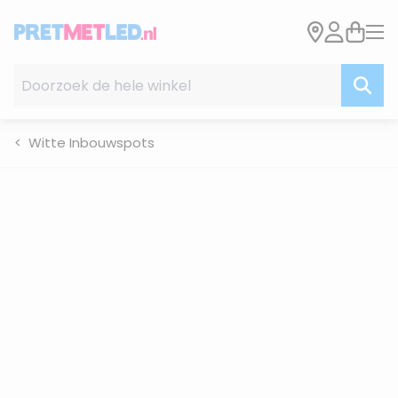
Ga naar de inhoud
Doorzoek de hele winkel
Witte Inbouwspots