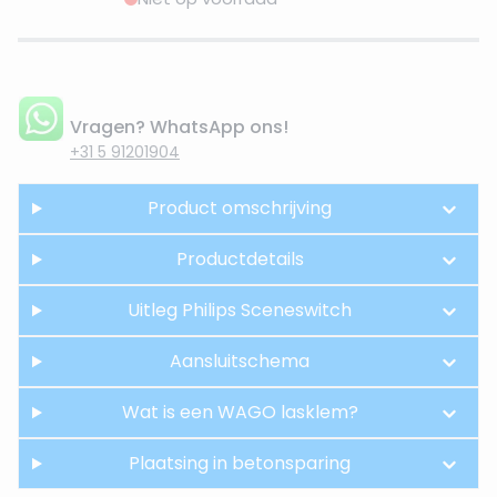
Vragen? WhatsApp ons!
+31 5 91201904
Product omschrijving
Productdetails
Uitleg Philips Sceneswitch
Aansluitschema
Wat is een WAGO lasklem?
Plaatsing in betonsparing