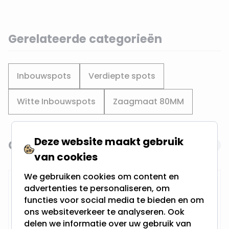
Gerelateerde categorieën
Inbouwspots
Verdiepte spots
Witte Inbouwspots
Zaagmaat 80MM
Deze website maakt gebruik
Gerelateerde producten
Navigating through the elements of the carousel is possi
Press to skip carousel
van cookies
We gebruiken cookies om content en
Installatiedraad 2 x 1.00 Wit | Per
advertenties te personaliseren, om
Meter
functies voor social media te bieden en om
ons websiteverkeer te analyseren. Ook
delen we informatie over uw gebruik van
Op voorraad,