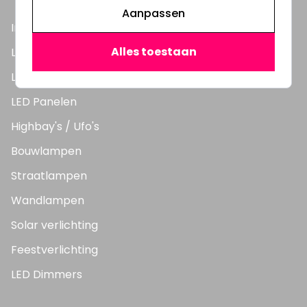
Aanpassen
Inbouwspots
Alles toestaan
LED Lampen
LED TL Buizen
LED Panelen
Highbay's / Ufo's
Bouwlampen
Straatlampen
Wandlampen
Solar verlichting
Feestverlichting
LED Dimmers