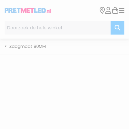
Ga naar de inhoud
Doorzoek de hele winkel
Zaagmaat 80MM