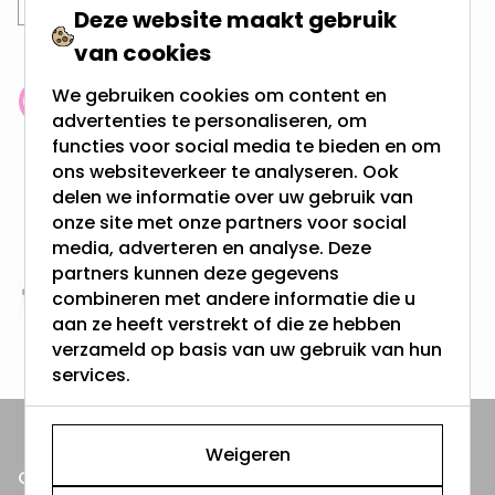
Deze website maakt gebruik
van cookies
We gebruiken cookies om content en
Klantenbeoordeling: 9.4/10
advertenties te personaliseren, om
meer dan 100.000 klanten gingen u voor
functies voor social media te bieden en om
ons websiteverkeer te analyseren. Ook
delen we informatie over uw gebruik van
Gratis verzending + snel geleverd
onze site met onze partners voor social
Vanaf EUR100,- naar NL & BE
& 100 dagen recht op retour
media, adverteren en analyse. Deze
partners kunnen deze gegevens
combineren met andere informatie die u
Altijd uit eigen voorraad
aan ze heeft verstrekt of die ze hebben
3000m2 - 60.000+ Producten
verzameld op basis van uw gebruik van hun
services.
Weigeren
ONZE PRODUCTEN