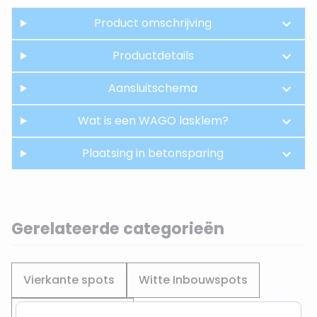
Product omschrijving
Productdetails
Aansluitschema
Wat is een WAGO lasklem?
Plaatsing in betonsparing
Gerelateerde categorieën
Vierkante spots
Witte Inbouwspots
Zaagmaat 80MM