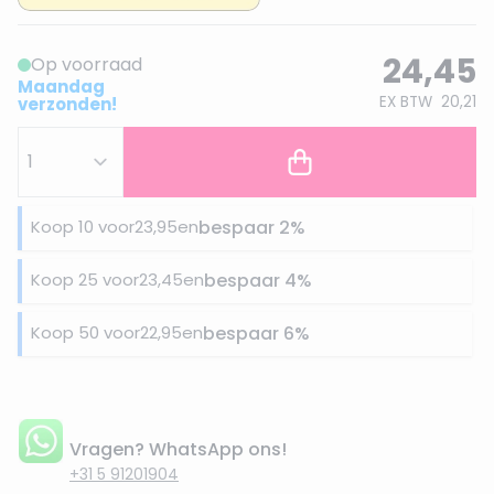
24,45
Op voorraad
Maandag
EX BTW
20,21
verzonden!
Koop 10 voor
23,95
en
bespaar
2
%
Koop 25 voor
23,45
en
bespaar
4
%
Koop 50 voor
22,95
en
bespaar
6
%
Vragen? WhatsApp ons!
+31 5 91201904