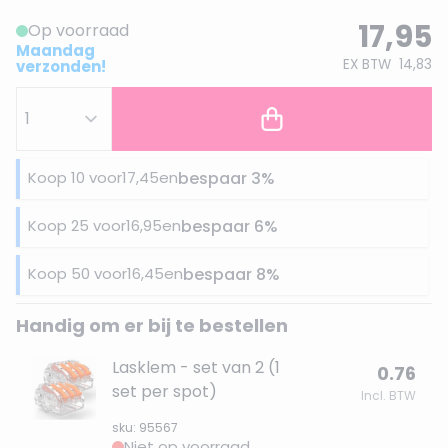
17,95
Op voorraad
Maandag
EX BTW
14,83
verzonden!
Koop 10 voor
17,45
en
bespaar
3
%
Koop 25 voor
16,95
en
bespaar
6
%
Koop 50 voor
16,45
en
bespaar
8
%
Handig om er bij te bestellen
Lasklem - set van 2 (1
0.76
set per spot)
Incl. BTW
sku: 95567
Niet op voorraad