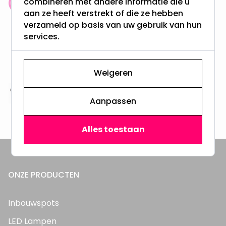
combineren met andere informatie die u
Klantenbeoordeling: 9.4/10
aan ze heeft verstrekt of die ze hebben
meer dan 100.000 klanten gingen u voor
verzameld op basis van uw gebruik van hun
services.
Gratis verzending + snel geleverd
Vanaf EUR100,- naar NL & BE
& 100 dagen recht op retour
Weigeren
Altijd uit eigen voorraad
Aanpassen
3000m2 - 60.000+ Producten
Alles toestaan
ONZE PRODUCTEN
Inbouwspots
LED Lampen