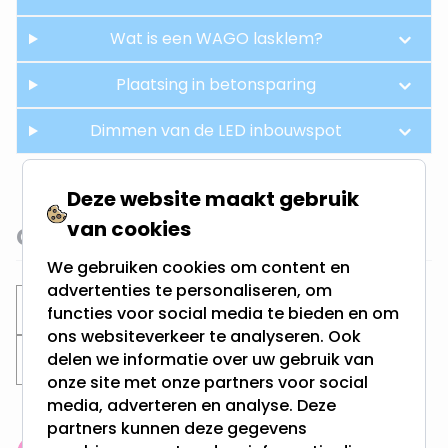
Wat is een WAGO lasklem?
Plaatsing in betonsparing
Dimmen van de LED inbouwspot
Deze website maakt gebruik
van cookies
Gerelateerde categorieën
We gebruiken cookies om content en
advertenties te personaliseren, om
Inbouwspots
Ondiepe inbouwspots
functies voor social media te bieden en om
ons websiteverkeer te analyseren. Ook
delen we informatie over uw gebruik van
Vierkante spots
Zwarte inbouwspots
onze site met onze partners voor social
media, adverteren en analyse. Deze
partners kunnen deze gegevens