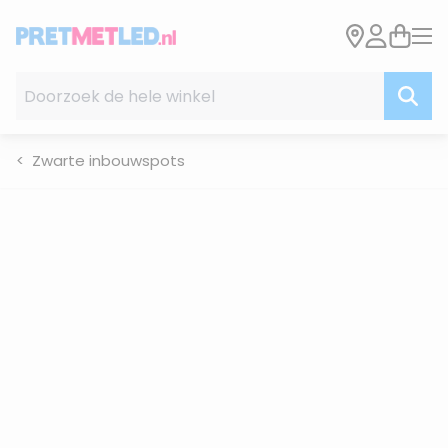
Ga naar de inhoud
Doorzoek de hele winkel
Zwarte inbouwspots