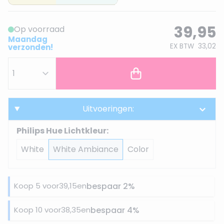
39,95
Op voorraad
Maandag
EX BTW
33,02
verzonden!
Uitvoeringen:
Philips Hue Lichtkleur:
White
White Ambiance
Color
Koop 5 voor
39,15
en
bespaar
2
%
Koop 10 voor
38,35
en
bespaar
4
%