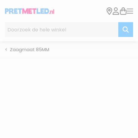
Ga naar de inhoud
Doorzoek de hele winkel
Zaagmaat 85MM