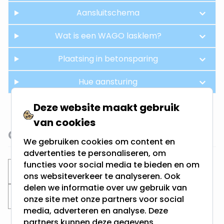
Aansluitschema
Wat is een WAGO lasklem?
Plaatsing in betonsparing
Hue aansturing
Deze website maakt gebruik
van cookies
Gerelateerde categorieën
We gebruiken cookies om content en
advertenties te personaliseren, om
functies voor social media te bieden en om
Inbouwspots
Philips Hue inbouwspots
ons websiteverkeer te analyseren. Ook
delen we informatie over uw gebruik van
Zaagmaat 85MM
onze site met onze partners voor social
media, adverteren en analyse. Deze
partners kunnen deze gegevens