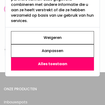
combineren met andere informatie die u
aan ze heeft verstrekt of die ze hebben
Klantenbeoordeling: 9.4/10
verzameld op basis van uw gebruik van hun
meer dan 100.000 klanten gingen u voor
services.
Gratis verzending + snel geleverd
Vanaf EUR100,- naar NL & BE
Weigeren
& 100 dagen recht op retour
Aanpassen
Altijd uit eigen voorraad
3000m2 - 60.000+ Producten
Alles toestaan
ONZE PRODUCTEN
Inbouwspots