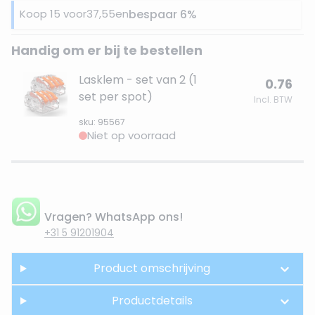
Koop 15 voor
37,55
en
bespaar
6
%
Handig om er bij te bestellen
Lasklem - set van 2 (1
0.76
set per spot)
Incl. BTW
sku: 95567
Niet op voorraad
Vragen? WhatsApp ons!
+31 5 91201904
Product omschrijving
Productdetails