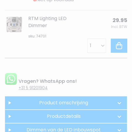
RTM Lighting LED
29.95
Dimmer
Incl. BTW
sku: 74701
Vragen? WhatsApp ons!
+31 5 91201904
Product omschrijving
Productdetails
Dimmen van de LED inbouwspot