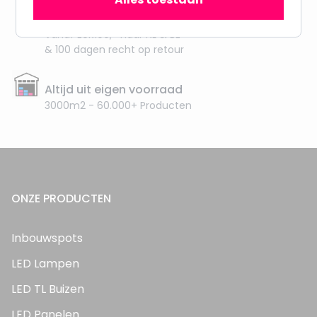
Gratis verzending + snel geleverd
Vanaf EUR100,- naar NL & BE
& 100 dagen recht op retour
Altijd uit eigen voorraad
3000m2 - 60.000+ Producten
ONZE PRODUCTEN
Inbouwspots
LED Lampen
LED TL Buizen
LED Panelen