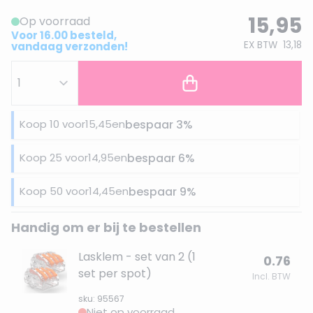
15,95
Op voorraad
Voor 16.00 besteld,
EX BTW
13,18
vandaag verzonden!
Koop 10 voor
15,45
en
bespaar
3
%
Koop 25 voor
14,95
en
bespaar
6
%
Koop 50 voor
14,45
en
bespaar
9
%
Handig om er bij te bestellen
Lasklem - set van 2 (1
0.76
set per spot)
Incl. BTW
sku: 95567
Niet op voorraad