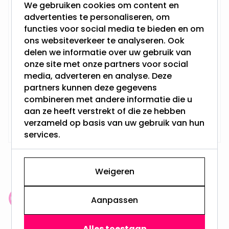
We gebruiken cookies om content en
Installatiedraad 2 x 0.75 Grijs |
advertenties te personaliseren, om
Per Meter
functies voor social media te bieden en om
ons websiteverkeer te analyseren. Ook
delen we informatie over uw gebruik van
onze site met onze partners voor social
media, adverteren en analyse. Deze
partners kunnen deze gegevens
combineren met andere informatie die u
aan ze heeft verstrekt of die ze hebben
Op voorraad,
1,25
verzameld op basis van uw gebruik van hun
Vandaag verzonden
services.
Weigeren
Aanpassen
Klantenbeoordeling: 9.4/10
meer dan 100.000 klanten gingen u voor
Alles toestaan