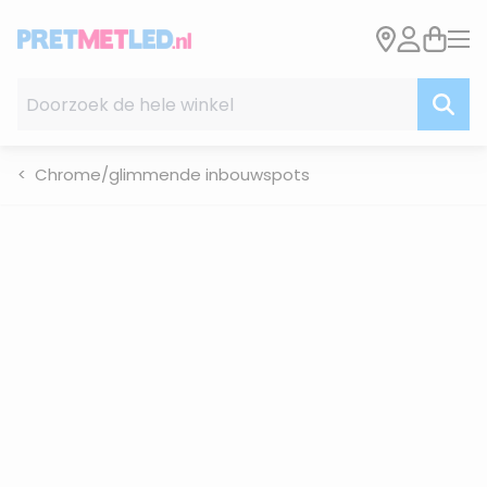
Ga naar de inhoud
Doorzoek de hele winkel
Chrome/glimmende inbouwspots