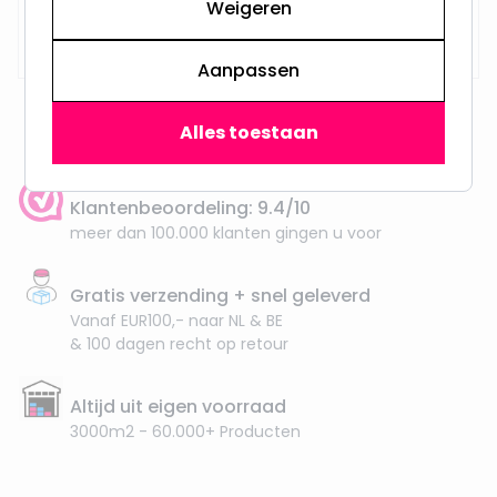
Weigeren
Op voorraad,
29,95
Maandag verzonden
Aanpassen
Alles toestaan
Klantenbeoordeling: 9.4/10
meer dan 100.000 klanten gingen u voor
Gratis verzending + snel geleverd
Vanaf EUR100,- naar NL & BE
& 100 dagen recht op retour
Altijd uit eigen voorraad
3000m2 - 60.000+ Producten