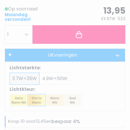
13,95
Op voorraad
Maandag
EX BTW
11,53
verzonden!
Uitvoeringen:
Lichtsterkte:
3.7W=35W
4.9W=50W
Lichtkleur:
Koop 10 voor
13,45
en
bespaar
4
%