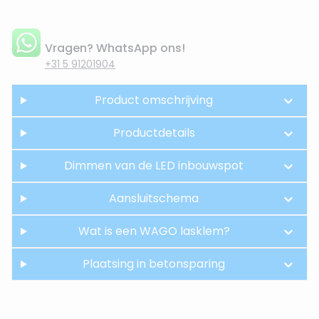
Vragen? WhatsApp ons!
+31 5 91201904
Product omschrijving
Productdetails
Dimmen van de LED inbouwspot
Aansluitschema
Wat is een WAGO lasklem?
Plaatsing in betonsparing