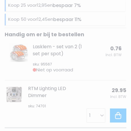
Koop 25 voor
12,95
en
bespaar
7
%
Koop 50 voor
12,45
en
bespaar
11
%
Handig om er bij te bestellen
Lasklem - set van 2 (1
0.76
set per spot)
Incl. BTW
sku: 95567
Niet op voorraad
RTM Lighting LED
29.95
Dimmer
Incl. BTW
sku: 74701