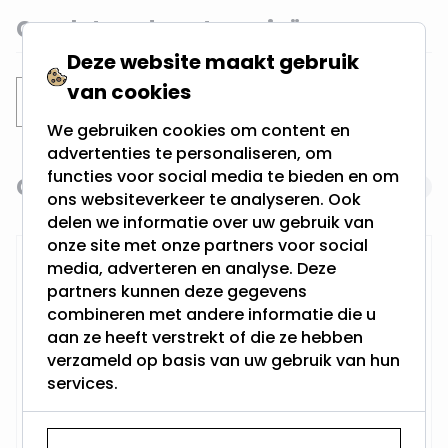
Gerelateerde categorieën
Deze website maakt gebruik
van cookies
Inbouwspots
Verdiepte spots
We gebruiken cookies om content en
advertenties te personaliseren, om
functies voor social media te bieden en om
Gerelateerde producten
Navigating through the elements of the carousel is possi
Press to skip carousel
ons websiteverkeer te analyseren. Ook
delen we informatie over uw gebruik van
onze site met onze partners voor social
RTM Lighting LED Dimmer
media, adverteren en analyse. Deze
partners kunnen deze gegevens
combineren met andere informatie die u
aan ze heeft verstrekt of die ze hebben
verzameld op basis van uw gebruik van hun
services.