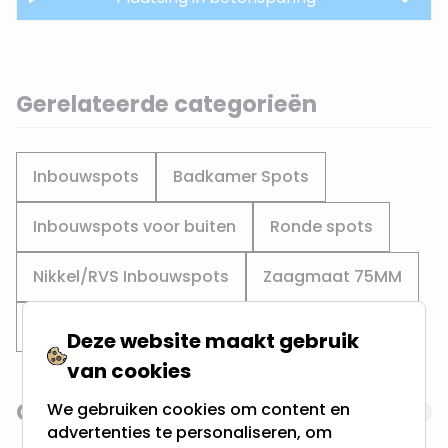
Gerelateerde categorieën
Inbouwspots
Badkamer Spots
Inbouwspots voor buiten
Ronde spots
Nikkel/RVS Inbouwspots
Zaagmaat 75MM
Zaagmaat 70MM
Deze website maakt gebruik
van cookies
Gerelateerde producten
We gebruiken cookies om content en
Navigating through the elements of the carousel is possi
Press to skip carousel
advertenties te personaliseren, om