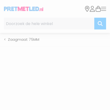
Ga naar de inhoud
Doorzoek de hele winkel
Zaagmaat 75MM