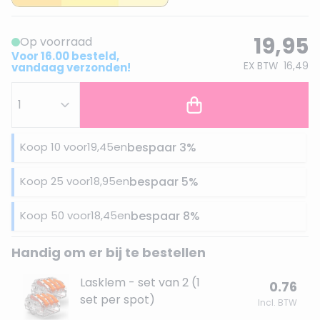
19,95
Op voorraad
Voor 16.00 besteld,
EX BTW
16,49
vandaag verzonden!
Koop 10 voor
19,45
en
bespaar
3
%
Koop 25 voor
18,95
en
bespaar
5
%
Koop 50 voor
18,45
en
bespaar
8
%
Handig om er bij te bestellen
Lasklem - set van 2 (1
0.76
set per spot)
Incl. BTW