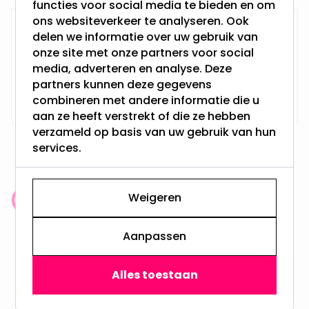
functies voor social media te bieden en om
ons websiteverkeer te analyseren. Ook
Gatenzaagset Ø70MM
delen we informatie over uw gebruik van
onze site met onze partners voor social
media, adverteren en analyse. Deze
partners kunnen deze gegevens
24,95
Niet op voorraad
combineren met andere informatie die u
aan ze heeft verstrekt of die ze hebben
verzameld op basis van uw gebruik van hun
services.
Weigeren
Klantenbeoordeling: 9.4/10
meer dan 100.000 klanten gingen u voor
Aanpassen
Gratis verzending + snel geleverd
Alles toestaan
Vanaf EUR100,- naar NL & BE
& 100 dagen recht op retour