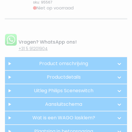
sku: 95567
Niet op voorraad
Vragen? WhatsApp ons!
+31 5 91201904
Product omschrijving
Productdetails
Uitleg Philips Sceneswitch
Aansluitschema
Wat is een WAGO lasklem?
Plaatsing in betonsparing