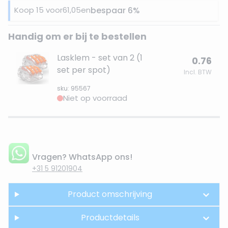
Koop 15 voor
61,05
en
bespaar
6
%
Handig om er bij te bestellen
Lasklem - set van 2 (1
0.76
set per spot)
Incl. BTW
sku: 95567
Niet op voorraad
Vragen? WhatsApp ons!
+31 5 91201904
Product omschrijving
Productdetails