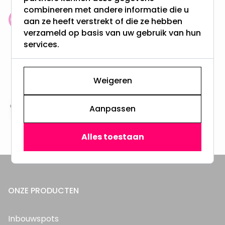
combineren met andere informatie die u
aan ze heeft verstrekt of die ze hebben
Klantenbeoordeling: 9.4/10
verzameld op basis van uw gebruik van hun
meer dan 100.000 klanten gingen u voor
services.
Gratis verzending + snel geleverd
Vanaf EUR100,- naar NL & BE
Weigeren
& 100 dagen recht op retour
Aanpassen
Altijd uit eigen voorraad
3000m2 - 60.000+ Producten
Alles toestaan
ONZE PRODUCTEN
Inbouwspots