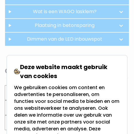
Wat is een WAGO lasklem?
Plaatsing in betonsparing
Dimmen van de LED inbouwspot
Deze website maakt gebruik
Gerelateerde categorieën
van cookies
We gebruiken cookies om content en
Inbouwspots
Ondiepe inbouwspots
advertenties te personaliseren, om
functies voor social media te bieden en om
Ronde spots
Witte Inbouwspots
ons websiteverkeer te analyseren. Ook
delen we informatie over uw gebruik van
onze site met onze partners voor social
Zaagmaat 70MM
media, adverteren en analyse. Deze