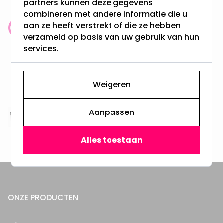
partners kunnen deze gegevens
combineren met andere informatie die u
aan ze heeft verstrekt of die ze hebben
Klantenbeoordeling: 9.4/10
verzameld op basis van uw gebruik van hun
meer dan 100.000 klanten gingen u voor
services.
Gratis verzending + snel geleverd
Vanaf EUR100,- naar NL & BE
Weigeren
& 100 dagen recht op retour
Aanpassen
Altijd uit eigen voorraad
3000m2 - 60.000+ Producten
Alles toestaan
ONZE PRODUCTEN