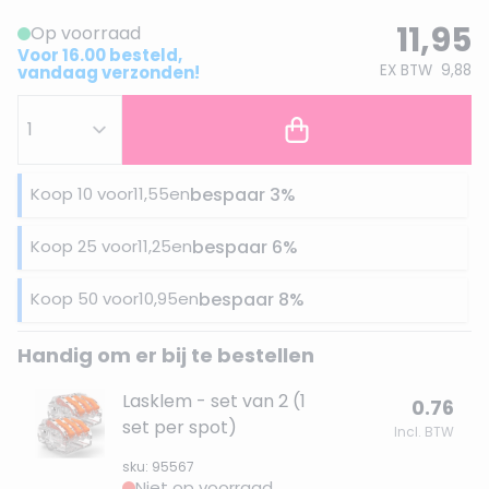
11,95
Op voorraad
Voor 16.00 besteld,
EX BTW
9,88
vandaag verzonden!
Koop 10 voor
11,55
en
bespaar
3
%
Koop 25 voor
11,25
en
bespaar
6
%
Koop 50 voor
10,95
en
bespaar
8
%
Handig om er bij te bestellen
Lasklem - set van 2 (1
0.76
set per spot)
Incl. BTW
sku: 95567
Niet op voorraad