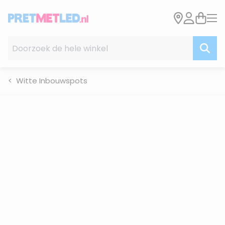
Ga naar de inhoud
Doorzoek de hele winkel
Witte Inbouwspots