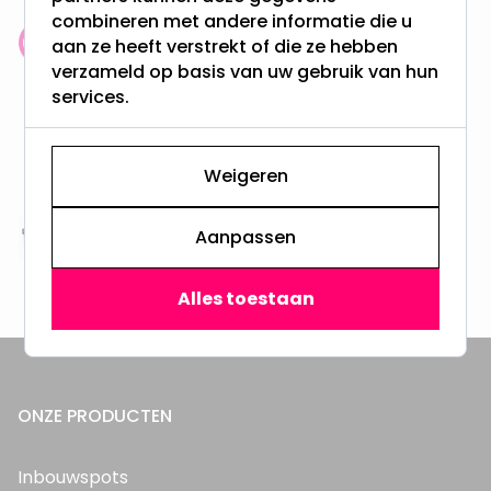
combineren met andere informatie die u
aan ze heeft verstrekt of die ze hebben
Klantenbeoordeling: 9.4/10
verzameld op basis van uw gebruik van hun
meer dan 100.000 klanten gingen u voor
services.
Gratis verzending + snel geleverd
Vanaf EUR100,- naar NL & BE
Weigeren
& 100 dagen recht op retour
Aanpassen
Altijd uit eigen voorraad
3000m2 - 60.000+ Producten
Alles toestaan
ONZE PRODUCTEN
Inbouwspots