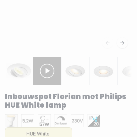
Inbouwspot Florian met Philips
HUE White lamp