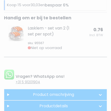
Koop 15 voor
30,03
en
bespaar
6
%
Handig om er bij te bestellen
Lasklem - set van 2 (1
0.76
set per spot)
Incl. BTW
sku: 95567
Niet op voorraad
Vragen? WhatsApp ons!
+31 5 91201904
Product omschrijving
Productdetails