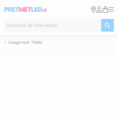
Ga naar de inhoud
Doorzoek de hele winkel
Zaagmaat 70MM