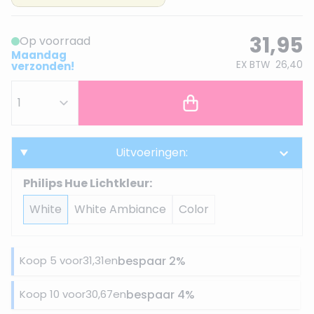
31,95
Op voorraad
Maandag
EX BTW
26,40
verzonden!
Uitvoeringen:
Philips Hue Lichtkleur:
White
White Ambiance
Color
Koop 5 voor
31,31
en
bespaar
2
%
Koop 10 voor
30,67
en
bespaar
4
%