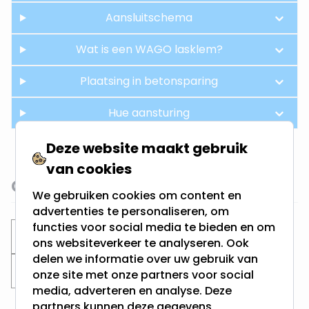
Aansluitschema
Wat is een WAGO lasklem?
Plaatsing in betonsparing
Hue aansturing
Deze website maakt gebruik
van cookies
Gerelateerde categorieën
We gebruiken cookies om content en
advertenties te personaliseren, om
functies voor social media te bieden en om
Inbouwspots
Philips Hue inbouwspots
ons websiteverkeer te analyseren. Ook
delen we informatie over uw gebruik van
Zaagmaat 70MM
onze site met onze partners voor social
media, adverteren en analyse. Deze
partners kunnen deze gegevens