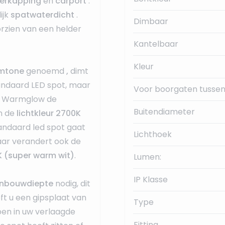
erkapping
en
carport
.
ijk
spatwaterdicht
.
Dimbaar
orzien van een helder
Kantelbaar
Kleur
Dimtone
genoemd
,
dimt
tandaard LED spot, maar
Voor boorgaten tussen
ips Warmglow de
Buitendiameter
n de
lichtkleur 2700K
tandaard led spot gaat
Lichthoek
aar verandert ook de
 (super warm wit)
.
Lumen:
IP Klasse
nbouwdiepte
nodig, dit
eft u een gipsplaat van
Type
ben in uw verlaagde
Fitting