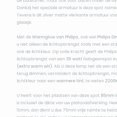
de badkamer, maar ook voor buiten onder de
ov
Dankzij het speciale armatuur is deze spot namel
Tevens is dit zilver matte vierkante armatuur vo
glaasje.
Met de
Warmglow van Philips,
ook wel
Philips 
u niet alleen de lichtopbrengst zoals met een s
ook de lichtkleur. Op volle kracht geeft de Phil
lichtopbrengst van een
35 watt
halogeenspot e
(extra warm wit)
. Als U deze lamp net als een s
terug dimmen, vermindert de lichtopbrengst, m
lichtkleur naar een
warmere tint
, te weten
2200K
U heeft voor het plaatsen van deze spot
85mm i
is inclusief de dikte van uw plafondafwerking. He
10mm, dan dient u dus 75mm vrije ruimte te heb