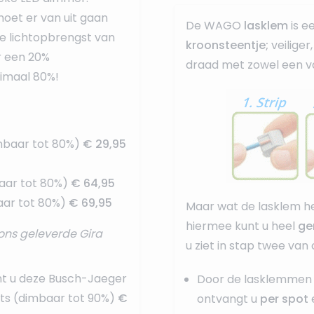
oet er van uit gaan
De WAGO
lasklem
is e
e lichtopbrengst van
kroonsteentje;
veilige
r een 20%
draad met zowel een va
nimaal 80%!
mbaar tot 80%)
€ 29,95
aar tot 80%)
€ 64,95
ar tot 80%)
€ 69,95
Maar wat de lasklem he
hiermee kunt u heel
ge
ons geleverde Gira
u ziet in stap twee van
nt u deze
Busch-Jaeger
Door de lasklemmen 
ots (dimbaar tot 90%)
€
ontvangt u
per spot