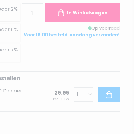
Aantal
paar
2
%
In Winkelwagen
Op voorraad
paar
5
%
Voor 16.00 besteld, vandaag verzonden!
paar
7
%
estellen
ED Dimmer
29.95
Incl. BTW