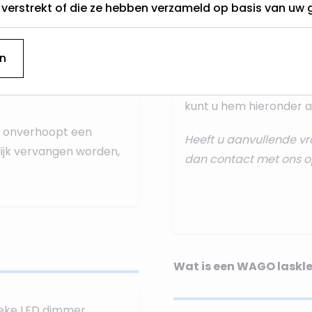
t verstrekt of die ze hebben verzameld op basis van uw 
aansluiten dan doet u 
onze standaard
aanslui
n
Deze ontvangt u na uw 
treft u een papieren ve
kunt u hem hieronder al
er onverhoopt een
Heeft u aanvullende vr
ijk vervangen worden,
dan
contact
met ons o
Wat is een WAGO laskl
ieke LED dimmer.