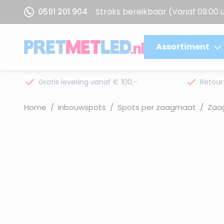
Ga naar de inhoud
0591 201 904
Straks bereikbaar
(Vanaf 09.00 
Assortiment
Gratis levering vanaf € 100,-
Retour
Home
/
Inbouwspots
/
Spots per zaagmaat
/
Zaa