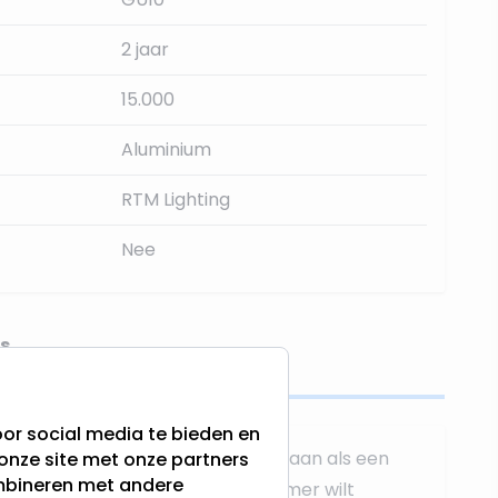
2 jaar
15.000
Aluminium
RTM Lighting
Nee
s
or social media te bieden en
ampen sluit u op dezelfde manier aan als een
onze site met onze partners
ombineren met andere
 u meerdere spots achter één dimmer wilt