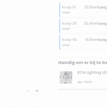
Koop 10
20,95
en
bes
voor
Koop 25
20,45
en
bes
voor
Koop 50
19,95
en
bes
voor
Handig om er bij te b
RTM Lighting L
sku: 74701