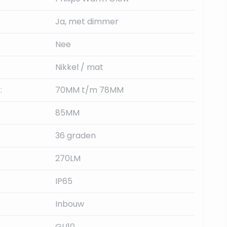
Ja, met dimmer
Nee
Nikkel / mat
:
70MM t/m 78MM
85MM
36 graden
270LM
IP65
Inbouw
GU10