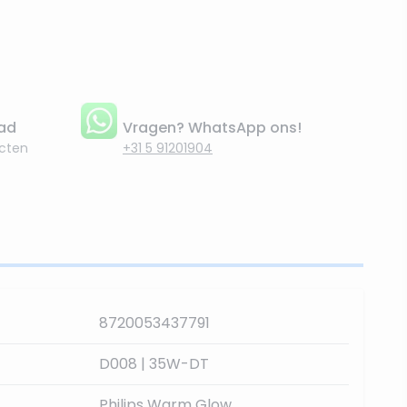
aad
Vragen? WhatsApp ons!
cten
+31 5 91201904
8720053437791
D008 | 35W-DT
Philips Warm Glow