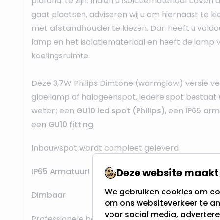
plafond. te zijn. Indien u isolatiemateriaal boven 
gaat plaatsen, adviseren wij u om hiernaast te k
met
afstandhouder
te kiezen. Dan heeft u vold
lamp en het isolatiemateriaal en heeft de lamp
koelingsruimte.
Deze 3,7W Philips Dimtone (warmglow) versie v
gloeilamp of halogeenspot. Iedere spot bestaat ui
weten; een
GU10 led spot (Philips)
, een
IP65 arm
een
GU10 fitting
.
Inbouwspot wordt compleet geleverd
Deze website maakt 
IP65 Armatuur!
We gebruiken cookies om con
Dimbaar
om ons websiteverkeer te an
voor social media, adverter
Professionele bouwkwaliteit voor een
lange leve