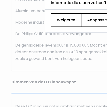
informatie die u aan ze heef
Aluminium
behuizing
Weigeren
Aanpasse
Moderne industriële look
De Philips GU10 lichtbron is
vervangbaar
De gemiddelde levensduur is 15.000 uur. Mocht 
defect ontstaan dan kan de GU10 spot gemakkel
zoals u gewend bent van halogeenspots.
Dimmen van de LED inbouwspot
Deze LED inbouwspot is dimbaar met een specif