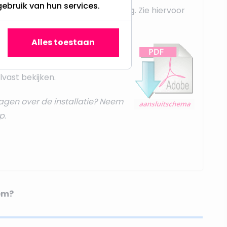
gebruik van hun services.
dit middels een
parallel schakeling
. Zie hiervoor
t instructies
.
Alles toestaan
bestelling zowel per e-mail, ook
rsie aan bij uw bestelling. Ook
vast bekijken.
agen over de installatie? Neem
p
.
em?