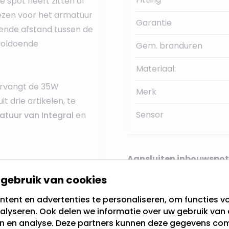
de spot heeft zitten of
iezen voor het armatuur
Garantie
oende afstand tussen de
 voldoende
Gem. branduren
Materiaal:
ervangt de 35W
Merk
t drie artikelen, te
Sensor
atuur van Integral
en
Aansluiten inbouwspot
gebruik van cookies
tent en advertenties te personaliseren, om functies vo
Onze Philips GU10 LED l
alyseren. Ook delen we informatie over uw gebruik van 
en en analyse. Deze partners kunnen deze gegevens c
normale lamp
. Indien
nsduur