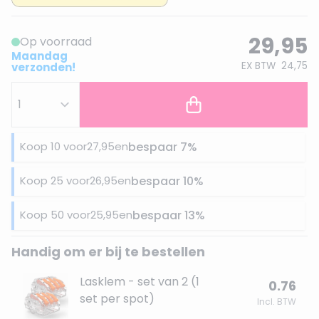
29,95
Op voorraad
Maandag
EX BTW
24,75
verzonden!
Koop 10 voor
27,95
en
bespaar
7
%
Koop 25 voor
26,95
en
bespaar
10
%
Koop 50 voor
25,95
en
bespaar
13
%
Handig om er bij te bestellen
Lasklem - set van 2 (1
0.76
set per spot)
Incl. BTW