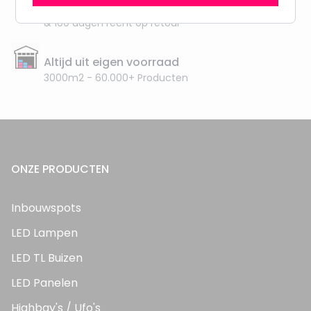
Vanaf EUR100,- naar NL & BE
& 100 dagen recht op retour
Altijd uit eigen voorraad
3000m2 - 60.000+ Producten
ONZE PRODUCTEN
Inbouwspots
LED Lampen
LED TL Buizen
LED Panelen
Highbay's / Ufo's