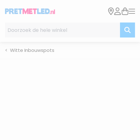
Ga naar de inhoud
Doorzoek de hele winkel
Witte Inbouwspots