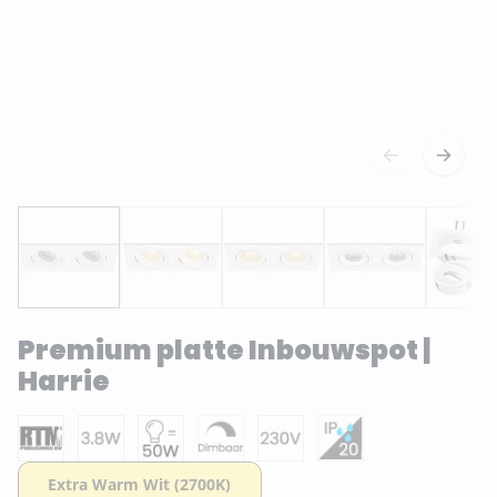
Premium platte Inbouwspot |
Harrie