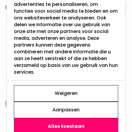
advertenties te personaliseren, om
Gerelateerde producten
Navigating through the elements of the carousel is possi
Press to skip carousel
functies voor social media te bieden en om
ons websiteverkeer te analyseren. Ook
delen we informatie over uw gebruik van
RTM Lighting LED Dimmer
onze site met onze partners voor social
media, adverteren en analyse. Deze
partners kunnen deze gegevens
combineren met andere informatie die u
Op voorraad,
29,95
aan ze heeft verstrekt of die ze hebben
Maandag verzonden
verzameld op basis van uw gebruik van hun
services.
Weigeren
Klantenbeoordeling: 9.4/10
Aanpassen
meer dan 100.000 klanten gingen u voor
Alles toestaan
Gratis verzending + snel geleverd