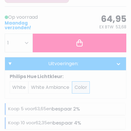
64,95
Op voorraad
Maandag
EX BTW
53,68
verzonden!
Uitvoeringen:
Philips Hue Lichtkleur:
White
White Ambiance
Color
Koop 5 voor
63,65
en
bespaar
2
%
Koop 10 voor
62,35
en
bespaar
4
%