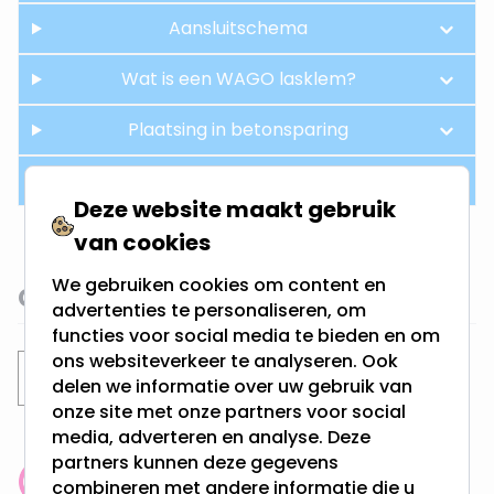
Aansluitschema
Wat is een WAGO lasklem?
Plaatsing in betonsparing
Hue aansturing
Deze website maakt gebruik
van cookies
We gebruiken cookies om content en
Gerelateerde categorieën
advertenties te personaliseren, om
functies voor social media te bieden en om
ons websiteverkeer te analyseren. Ook
Inbouwspots
Philips Hue inbouwspots
delen we informatie over uw gebruik van
onze site met onze partners voor social
media, adverteren en analyse. Deze
partners kunnen deze gegevens
combineren met andere informatie die u
Klantenbeoordeling: 9.4/10