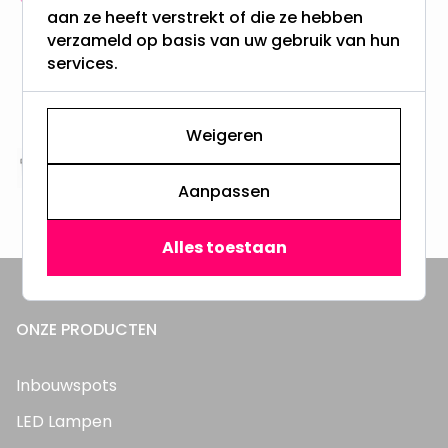
aan ze heeft verstrekt of die ze hebben
meer dan 100.000 klanten gingen u voor
verzameld op basis van uw gebruik van hun
services.
Gratis verzending + snel geleverd
Vanaf EUR100,- naar NL & BE
& 100 dagen recht op retour
Weigeren
Altijd uit eigen voorraad
Aanpassen
3000m2 - 60.000+ Producten
Alles toestaan
ONZE PRODUCTEN
Inbouwspots
LED Lampen