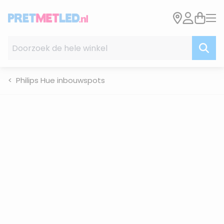
Ga naar de inhoud
Doorzoek de hele winkel
Philips Hue inbouwspots