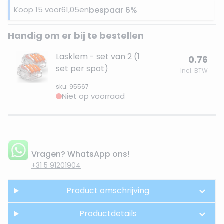
Koop 15 voor
61,05
en
bespaar
6
%
Handig om er bij te bestellen
Lasklem - set van 2 (1
0.76
set per spot)
Incl. BTW
sku: 95567
Niet op voorraad
Vragen? WhatsApp ons!
+31 5 91201904
Product omschrijving
Productdetails