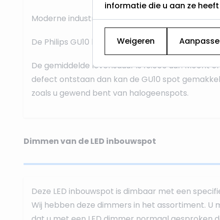
informatie die u aan ze heef
Moderne industriële look
Weigeren
Aanpasse
De Philips GU10 lichtbron is
vervangbaar
De gemiddelde levensduur is 15.000 uur. Mocht 
defect ontstaan dan kan de GU10 spot gemakkel
zoals u gewend bent van halogeenspots.
Dimmen van de LED inbouwspot
Deze LED inbouwspot is dimbaar met een specif
Wij hebben deze dimmers in het assortiment. U m
dat u met een LED dimmer normaal gesproken d