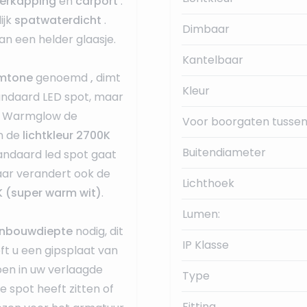
erkapping
en
carport
.
ijk
spatwaterdicht
.
Dimbaar
an een helder glaasje.
Kantelbaar
Dimtone
genoemd
,
dimt
Kleur
tandaard LED spot, maar
ips Warmglow de
Voor boorgaten tussen
n de
lichtkleur 2700K
Buitendiameter
tandaard led spot gaat
aar verandert ook de
Lichthoek
 (super warm wit)
.
Lumen:
nbouwdiepte
nodig, dit
IP Klasse
eft u een gipsplaat van
ben in uw verlaagde
Type
de spot heeft zitten of
Fitting