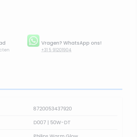
aad
Vragen? WhatsApp ons!
cten
+31 5 91201904
8720053437920
D007 | 50W-DT
Philips Warm Glow