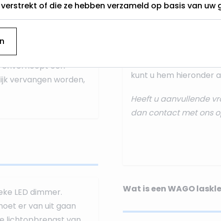
t verstrekt of die ze hebben verzameld op basis van uw 
aansluiten dan doet u 
onze standaard
aanslui
n
Deze ontvangt u na uw 
treft u een papieren ve
er onverhoopt een
kunt u hem hieronder al
ijk vervangen worden,
Heeft u aanvullende vr
dan
contact
met ons o
Wat is een WAGO laskl
ieke LED dimmer.
oet er van uit gaan
e lichtopbrengst van