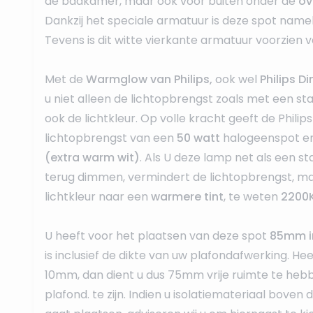
de badkamer, maar ook voor buiten onder de
ov
Dankzij het speciale armatuur is deze spot namel
Tevens is dit witte vierkante armatuur voorzien v
Met de
Warmglow van Philips,
ook wel
Philips 
u niet alleen de lichtopbrengst zoals met een s
ook de lichtkleur. Op volle kracht geeft de Phil
lichtopbrengst van een
50 watt
halogeenspot e
(extra warm wit)
. Als U deze lamp net als een s
terug dimmen, vermindert de lichtopbrengst, m
lichtkleur naar een
warmere tint
, te weten
2200K
U heeft voor het plaatsen van deze spot
85mm i
is inclusief de dikte van uw plafondafwerking. He
10mm, dan dient u dus 75mm vrije ruimte te heb
plafond. te zijn. Indien u isolatiemateriaal boven 