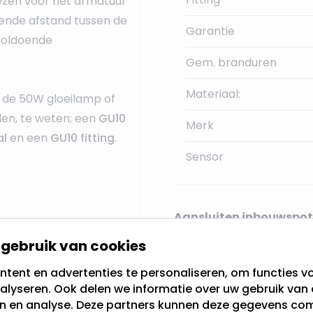
iezen voor het armatuur
oende afstand tussen de
Garantie
 voldoende
Gem. branduren
Materiaal:
de 50W gloeilamp of
len, te weten; een
GU10
Merk
al
en een
GU10 fitting
.
Sensor
Aansluiten inbouwspot
gebruik van cookies
nsduur
tent en advertenties te personaliseren, om functies vo
Onze Philips GU10 LED l
alyseren. Ook delen we informatie over uw gebruik van 
en en analyse. Deze partners kunnen deze gegevens c
normale lamp
. Indien