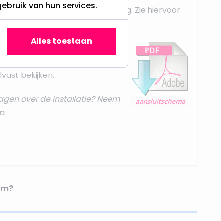
gebruik van hun services.
dit middels een
parallel schakeling
. Zie hiervoor
t instructies
.
Alles toestaan
bestelling zowel per e-mail, ook
rsie aan bij uw bestelling. Ook
vast bekijken.
agen over de installatie? Neem
p
.
em?