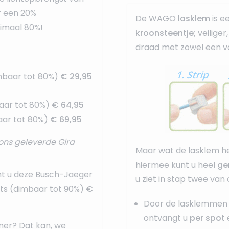
r een 20%
De WAGO
lasklem
is e
nimaal 80%!
kroonsteentje;
veilige
draad met zowel een va
mbaar tot 80%)
€ 29,95
aar tot 80%)
€ 64,95
ar tot 80%)
€ 69,95
ons geleverde Gira
Maar wat de lasklem he
hiermee kunt u heel
ge
nt u deze
Busch-Jaeger
u ziet in stap twee van
ots (dimbaar tot 90%)
€
Door de lasklemmen 
ontvangt u
per spot
mer? Dat kan, we