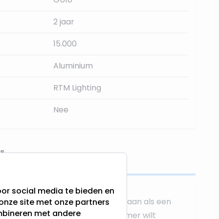
2 jaar
15.000
Aluminium
RTM Lighting
Nee
s
or social media te bieden en
ampen sluit u op dezelfde manier aan als een
onze site met onze partners
ombineren met andere
 u meerdere spots achter één dimmer wilt