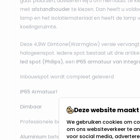
gaat plaatsen, adviseren wij u om hiernaast te k
met
afstandhouder
te kiezen. Dan heeft u vold
lamp en het isolatiemateriaal en heeft de lamp
koelingsruimte.
Deze 4,9W Dimtone(Warmglow) versie vervangt 
halogeenspot. Iedere spot bestaat uit drie artike
led spot (Philips)
, een
IP65 armatuur van Integr
Inbouwspot wordt compleet geleverd
IP65 Armatuur!
Dimbaar
Deze website maakt 
Professionele bouwkwaliteit voor een
lange leve
We gebruiken cookies om con
om ons websiteverkeer te an
voor social media, adverter
Aluminium
behuizing