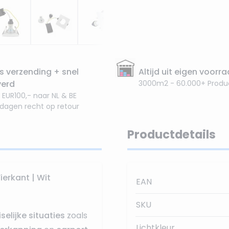
s verzending + snel
Altijd uit eigen voorr
verd
3000m2 - 60.000+ Produ
 EUR100,- naar NL & BE
 dagen recht op retour
Productdetails
erkant | Wit
EAN
SKU
selijke situaties
zoals
Lichtkleur