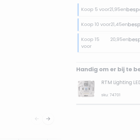
Koop 5 voor
21,95
en
besp
Koop 10 voor
21,45
en
bes
Koop 15
20,95
en
bes
voor
Handig om er bij te b
RTM Lighting L
sku: 74701