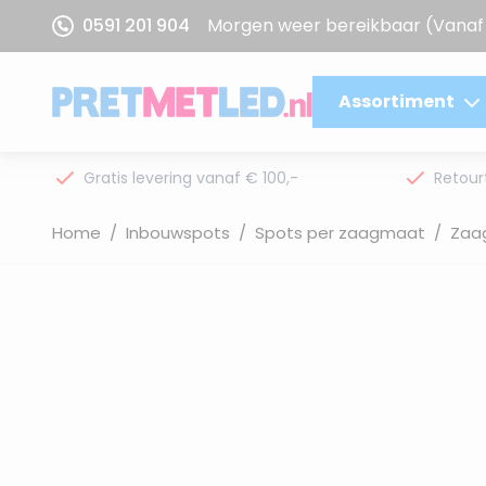
Ga naar de inhoud
0591 201 904
Morgen weer bereikbaar
(Vanaf 
Assortiment
Gratis levering vanaf € 100,-
Retour
Home
/
Inbouwspots
/
Spots per zaagmaat
/
Zaa