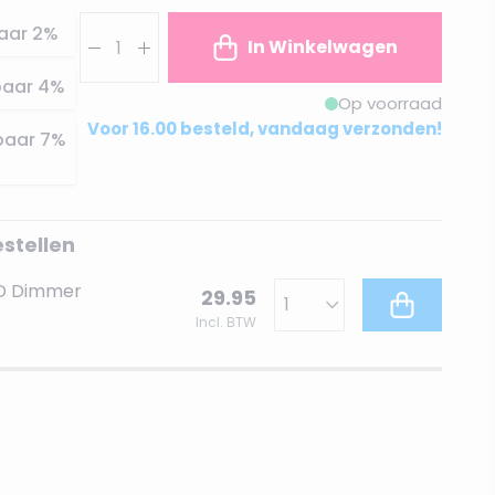
Aantal
aar
2
%
In Winkelwagen
paar
4
%
Op voorraad
Voor 16.00 besteld, vandaag verzonden!
paar
7
%
estellen
ED Dimmer
29.95
Incl. BTW