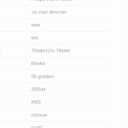
Ja, met dimmer
Nee
Wit
:
70MM t/m 78MM
85MM
36 graden
355LM
IP65
Inbouw
GU10